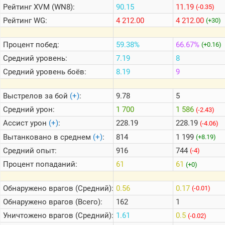
Рейтинг
XVM (WN8):
90.15
11.19
(-0.35)
Рейтинг
WG:
4 212.00
4 212.00
(+30)
Теlegram
ВК
Процент побед:
59.38%
66.67%
(+0.16)
Портал
Средний уровень:
7.19
8
Мира
Средний уровень боёв:
8.19
9
Танков
Выстрелов за бой
(+)
:
9.78
5
Средний урон:
1 700
1 586
(-2.43)
Ассист урон
(+)
:
228.19
228.19
(-4.06)
Вытанковано в среднем
(+)
:
814
1 199
(+8.19)
Средний опыт:
916
744
(-4)
Процент попаданий:
61
61
(+0)
Обнаружено врагов (Средний):
0.56
0.17
(-0.01)
Обнаружено врагов (Всего):
162
1
Уничтожено врагов (Средний):
1.61
0.5
(-0.02)