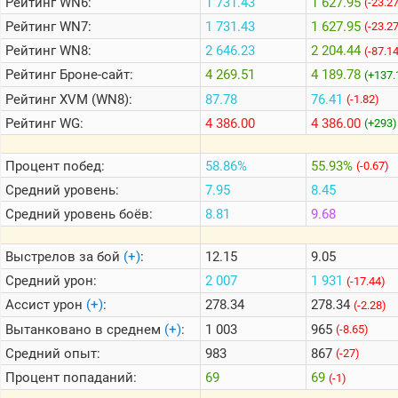
Рейтинг
WN6:
1 731.43
1 627.95
(-23.2
Рейтинг
WN7:
1 731.43
1 627.95
(-23.2
Теlegram
Рейтинг
WN8:
2 646.23
2 204.44
(-87.1
ВК
Рейтинг
Броне-сайт:
4 269.51
4 189.78
(+137.
Рейтинг
XVM (WN8):
87.78
76.41
(-1.82)
Портал
Мира
Рейтинг
WG:
4 386.00
4 386.00
(+293)
Танков
Процент побед:
58.86%
55.93%
(-0.67)
Средний уровень:
7.95
8.45
Средний уровень боёв:
8.81
9.68
Выстрелов за бой
(+)
:
12.15
9.05
Средний урон:
2 007
1 931
(-17.44)
Ассист урон
(+)
:
278.34
278.34
(-2.28)
Вытанковано в среднем
(+)
:
1 003
965
(-8.65)
Средний опыт:
983
867
(-27)
Процент попаданий:
69
69
(-1)