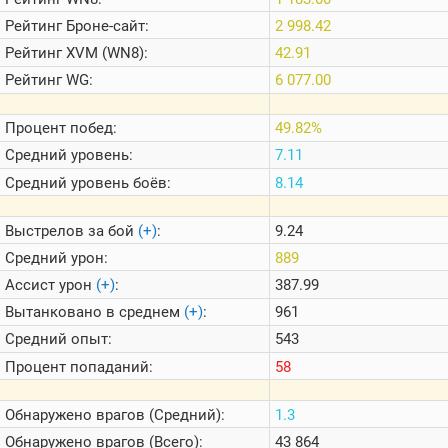
Теlegram
Рейтинг
Броне-сайт:
2 998.42
ВК
Рейтинг
XVM (WN8):
42.91
Портал
Рейтинг
WG:
6 077.00
Мира
Танков
Процент побед:
49.82%
Средний уровень:
7.11
Средний уровень боёв:
8.14
Выстрелов за бой
(+)
:
9.24
Средний урон:
889
Ассист урон
(+)
:
387.99
Вытанковано в среднем
(+)
:
961
Средний опыт:
543
Процент попаданий:
58
Обнаружено врагов (Средний):
1.3
Обнаружено врагов (Всего):
43 864