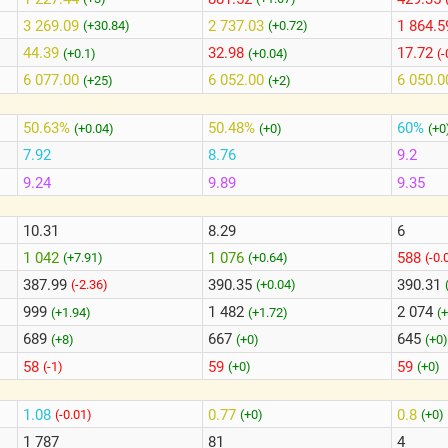
3 269.09
2 737.03
1 864.5
(+30.84)
(+0.72)
44.39
32.98
17.72
(+0.1)
(+0.04)
(-
6 077.00
6 052.00
6 050.0
(+25)
(+2)
50.63%
50.48%
60%
(+0.04)
(+0)
(+0
7.92
8.76
9.2
9.24
9.89
9.35
10.31
8.29
6
1 042
1 076
588
(+7.91)
(+0.64)
(-0.
387.99
390.35
390.31
(-2.36)
(+0.04)
999
1 482
2 074
(+1.94)
(+1.72)
(
689
667
645
(+8)
(+0)
(+0
58
59
59
(-1)
(+0)
(+0)
1.08
0.77
0.8
(-0.01)
(+0)
(+0)
1 787
81
4