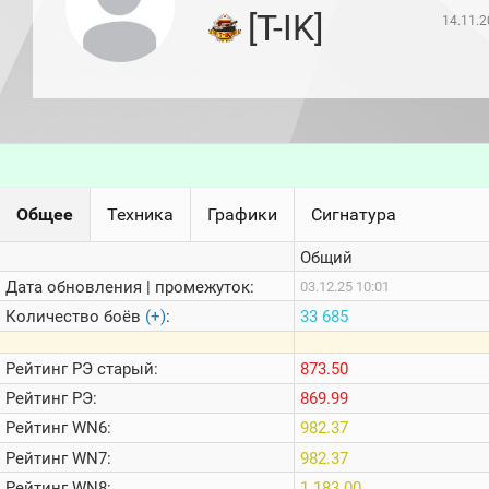
игроков
[T-IK]
14.11.2
(за
прошлый
месяц)
Топ
игроков
(за
последние
сессии)
Топ
Общее
Техника
Графики
Сигнатура
1000
Кланы
Общий
Статистика
стримеров
Дата обновления | промежуток:
03.12.25 10:01
Количество боёв
(+)
:
33 685
Информация
Рейтинг
РЭ старый:
873.50
Онлайн
Рейтинг
РЭ:
869.99
Цветовая
Рейтинг
WN6:
982.37
шкала
Рейтинг
WN7:
982.37
Рейтинг
WN8:
1 183.00