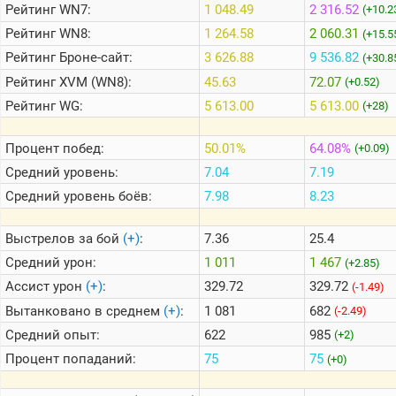
Рейтинг
WN7:
1 048.49
2 316.52
(+10.2
Рейтинг
WN8:
1 264.58
2 060.31
(+15.5
Теlegram
Рейтинг
Броне-сайт:
3 626.88
9 536.82
(+30.8
ВК
Рейтинг
XVM (WN8):
45.63
72.07
(+0.52)
Портал
Рейтинг
WG:
5 613.00
5 613.00
(+28)
Мира
Танков
Процент побед:
50.01%
64.08%
(+0.09)
Средний уровень:
7.04
7.19
Средний уровень боёв:
7.98
8.23
Выстрелов за бой
(+)
:
7.36
25.4
Средний урон:
1 011
1 467
(+2.85)
Ассист урон
(+)
:
329.72
329.72
(-1.49)
Вытанковано в среднем
(+)
:
1 081
682
(-2.49)
Средний опыт:
622
985
(+2)
Процент попаданий:
75
75
(+0)