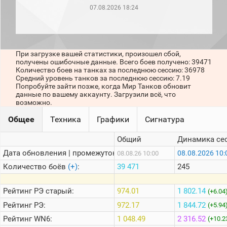
рейтинг
07.08.2026 18:24
Топ 1000
игроков
(за
прошлый
месяц)
При загрузке вашей статистики, произошел сбой,
получены ошибочные данные. Всего боев получено: 39471
Топ
Количество боев на танках за последнюю сессию: 36978
игроков
Средний уровень танков за последнюю сессию: 7.19
(за
Попробуйте зайти позже, когда Мир Танков обновит
последние
данные по вашему аккаунту. Загрузили всё, что
сессии)
возможно.
Топ
Общее
Техника
Графики
Сигнатура
1000
Кланы
Общий
Динамика се
Статистика
стримеров
Дата обновления | промежуток:
08.08.2026 10:
08.08.26 10:00
Количество боёв
(+)
:
39 471
245
Информация
Рейтинг
РЭ старый:
974.01
1 802.14
(+6.04
Онлайн
Рейтинг
РЭ:
972.17
1 844.72
(+5.94
Цветовая
Рейтинг
WN6:
1 048.49
2 316.52
(+10.2
шкала