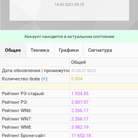
рейтинг
14.03.2021 05:10
Топ 1000
игроков
(за
прошлый
месяц)
Аккаунт находится в актуальном состоянии
Топ
игроков
(за
Общее
Техника
Графики
Сигнатура
последние
сессии)
Общий
Топ
Дата обновления | промежуток:
31.05.21 00:51
1000
Кланы
Количество боёв
(+)
:
6 904
Статистика
стримеров
Рейтинг
РЭ старый:
1 934.55
Рейтинг
РЭ:
2 007.07
Рейтинг
WN6:
2 266.17
Информация
Рейтинг
WN7:
2 266.17
Онлайн
Рейтинг
WN8:
3 982.19
Цветовая
Рейтинг
Броне-сайт:
11 652.18
шкала