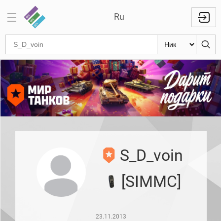
Ru
Отметки
на
стволах
Знаки
классности
Кланы
Топ
S_D_voin
Топ по
танкам
[SIMMC]
Топ
1000
игроков
Международный
23.11.2013