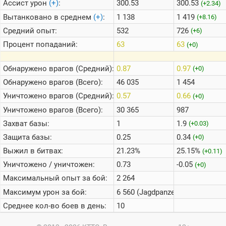
Ассист урон
(+)
:
300.53
300.53
(+2.34)
Вытанковано в среднем
(+)
:
1 138
1 419
(+8.16)
Средний опыт:
532
726
(+6)
Процент попаданий:
63
63
(+0)
Обнаружено врагов (Средний):
0.87
0.97
(+0)
Обнаружено врагов (Всего):
46 035
1 454
Уничтожено врагов (Средний):
0.57
0.66
(+0)
Уничтожено врагов (Всего):
30 365
987
Захват базы:
1
1.9
(+0.03)
Защита базы:
0.25
0.34
(+0)
Выжил в битвах:
21.23%
25.15%
(+0.11)
Уничтожено / уничтожен:
0.73
-0.05
(+0)
Максимальный опыт за бой:
2 264
Максимум урон за бой:
6 560 (Jagdpanzer E 100)
Среднее кол-во боев в день:
10