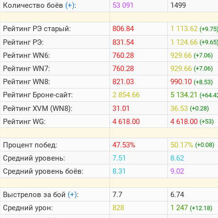
Количество боёв
(+)
:
53 091
1499
Теlegram
Рейтинг
РЭ старый:
806.84
1 113.62
(+9.75
ВК
Рейтинг
РЭ:
831.54
1 124.66
(+9.65
Рейтинг
WN6:
760.28
929.66
Портал
(+7.06)
Мира
Рейтинг
WN7:
760.28
929.66
(+7.06)
Танков
Рейтинг
WN8:
821.03
990.10
(+8.53)
Рейтинг
Броне-сайт:
2 854.66
5 134.21
(+64.4
Рейтинг
XVM (WN8):
31.01
36.53
(+0.28)
Рейтинг
WG:
4 618.00
4 618.00
(+53)
Процент побед:
47.53%
50.17%
(+0.08)
Средний уровень:
7.51
8.62
Средний уровень боёв:
8.31
9.02
Выстрелов за бой
(+)
:
7.7
6.74
Средний урон:
828
1 247
(+12.18)