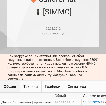
рейтинг
Топ 1000
[SIMMC]
игроков
(за
прошлый
месяц)
02.08.2012
Топ
игроков
07.08.2026 14:51
(за
последние
сессии)
Топ
При загрузке вашей статистики, произошел сбой,
1000
получены ошибочные данные. Всего боев получено: 53091
Кланы
Количество боев на танках за последнюю сессию: 48446
Статистика
Средний уровень танков за последнюю сессию: 8.62
стримеров
Попробуйте зайти позже, когда Мир Танков обновит
данные по вашему аккаунту. Загрузили всё, что
возможно.
Информация
Общее
Техника
Графики
Сигнатура
Онлайн
Общий
Динамика се
Цветовая
Дата обновления | промежуток:
10.08.2026 12:
10.08.26 12:46
шкала