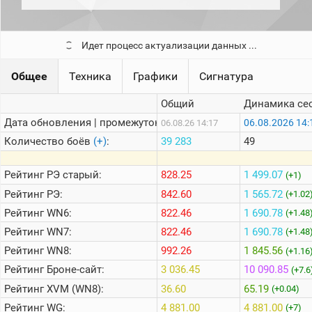
рейтинг
Топ 1000
игроков
(за
Идет процесс актуализации данных ...
прошлый
месяц)
Общее
Техника
Графики
Сигнатура
Топ
игроков
Общий
Динамика се
(за
последние
Дата обновления | промежуток:
06.08.2026 14:
06.08.26 14:17
сессии)
Количество боёв
(+)
:
39 283
49
Топ
1000
Рейтинг
РЭ старый:
828.25
1 499.07
(+1)
Кланы
Рейтинг
РЭ:
842.60
1 565.72
(+1.02
Статистика
стримеров
Рейтинг
WN6:
822.46
1 690.78
(+1.48
Рейтинг
WN7:
822.46
1 690.78
(+1.48
Информация
Рейтинг
WN8:
992.26
1 845.56
(+1.16
Рейтинг
Броне-сайт:
3 036.45
10 090.85
(+7.6
Онлайн
Рейтинг
XVM (WN8):
36.60
65.19
(+0.04)
Цветовая
шкала
Рейтинг
WG:
4 881.00
4 881.00
(+7)