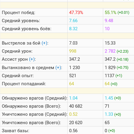
Процент побед:
47.73%
55.1%
(+0.01)
Теlegram
Средний уровень:
7.66
9.48
ВК
Средний уровень боёв:
8.32
10
Портал
Мира
Выстрелов за бой
(+)
:
7.03
15.33
Танков
Средний урон:
998
2 782
(+2.23)
Ассист урон
(+)
:
347.2
347.2
(+0.18)
Вытанковано в среднем
(+)
:
1 230
1 829
(+0.75)
Средний опыт:
521
1137
(+1)
Процент попаданий:
64
64
(+0)
Обнаружено врагов (Средний):
1.04
1.45
(+0)
Обнаружено врагов (Всего):
40 682
71
Уничтожено врагов (Средний):
0.52
1.33
(+0)
Уничтожено врагов (Всего):
20 620
65
Захват базы:
0.56
0
(+0)