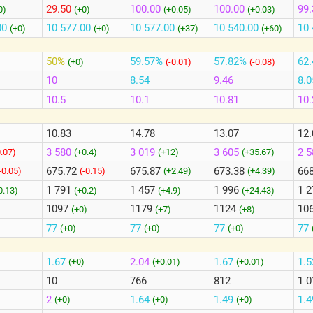
29.50
100.00
100.00
99.
0)
(+0)
(+0.05)
(+0.03)
00
10 577.00
10 577.00
10 540.00
10 
(+0)
(+0)
(+37)
(+60)
50%
59.57%
57.82%
62
(+0)
(-0.01)
(-0.08)
10
8.54
9.46
8.0
10.5
10.1
10.81
10.
10.83
14.78
13.07
12.
3 580
3 019
3 605
2 
0.07)
(+0.4)
(+12)
(+35.67)
675.72
675.87
673.38
66
-0.05)
(-0.15)
(+2.49)
(+4.39)
1 791
1 457
1 996
1 
0.13)
(+0.2)
(+4.9)
(+24.43)
1097
1179
1124
10
(+0)
(+7)
(+8)
77
77
77
77
(+0)
(+0)
(+0)
1.67
2.04
1.67
1.
(+0)
(+0.01)
(+0.01)
10
766
812
1 0
2
1.64
1.49
1.
(+0)
(+0)
(+0)