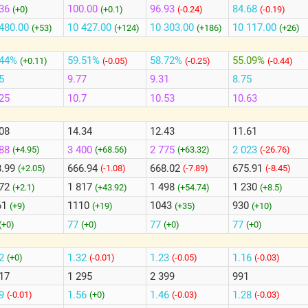
36
100.00
96.93
84.68
(+0)
(+0.1)
(-0.24)
(-0.19)
480.00
10 427.00
10 303.00
10 117.00
(+53)
(+124)
(+186)
(+26)
.44%
59.51%
58.72%
55.09%
(+0.11)
(-0.05)
(-0.25)
(-0.44)
5
9.77
9.31
8.75
25
10.7
10.53
10.63
08
14.34
12.43
11.61
588
3 400
2 775
2 023
(+4.95)
(+68.56)
(+63.32)
(-26.76)
8.99
666.94
668.02
675.91
(+2.05)
(-1.08)
(-7.89)
(-8.45)
272
1 817
1 498
1 230
(+2.1)
(+43.92)
(+54.74)
(+8.5)
61
1110
1043
930
(+9)
(+19)
(+35)
(+10)
77
77
77
(+0)
(+0)
(+0)
(+0)
52
1.32
1.23
1.16
(+0)
(-0.01)
(-0.05)
(-0.03)
17
1 295
2 399
991
49
1.56
1.46
1.28
(-0.01)
(+0)
(-0.03)
(-0.03)