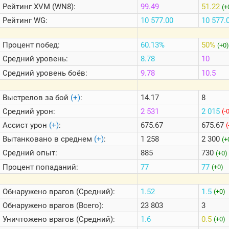
Теlegram
Рейтинг
XVM (WN8):
99.49
51.22
(+
Рейтинг
WG:
10 577.00
10 577.
ВК
Портал
Процент побед:
60.13%
50%
Мира
(+0)
Танков
Средний уровень:
8.78
10
Средний уровень боёв:
9.78
10.5
Выстрелов за бой
(+)
:
14.17
8
Средний урон:
2 531
2 015
(-
Ассист урон
(+)
:
675.67
675.67
(
Вытанковано в среднем
(+)
:
1 258
2 300
(+
Средний опыт:
885
730
(+0)
Процент попаданий:
77
77
(+0)
Обнаружено врагов (Средний):
1.52
1.5
(+0)
Обнаружено врагов (Всего):
23 803
3
Уничтожено врагов (Средний):
1.6
0.5
(+0)