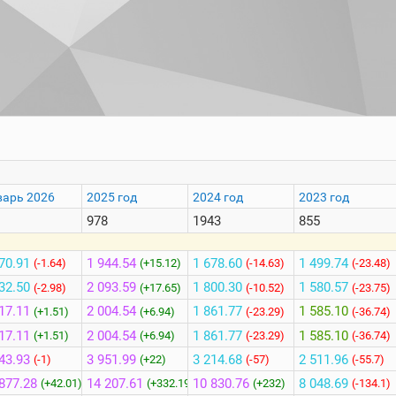
варь 2026
2025 год
2024 год
2023 год
1
978
1943
855
70.91
1 944.54
1 678.60
1 499.74
(-1.64)
(+15.12)
(-14.63)
(-23.48)
32.50
2 093.59
1 800.30
1 580.57
(-2.98)
(+17.65)
(-10.52)
(-23.75)
17.11
2 004.54
1 861.77
1 585.10
(+1.51)
(+6.94)
(-23.29)
(-36.74)
17.11
2 004.54
1 861.77
1 585.10
(+1.51)
(+6.94)
(-23.29)
(-36.74)
43.93
3 951.99
3 214.68
2 511.96
(-1)
(+22)
(-57)
(-55.7)
877.28
14 207.61
10 830.76
8 048.69
(+42.01)
(+332.19)
(+232)
(-134.1)