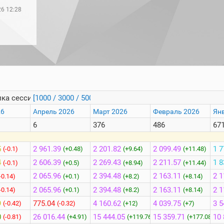
26 12:28
ка сессий
[1000 / 3000 / 5000]
26
Апрель 2026
Март 2026
Февраль 2026
Ян
6
376
486
67
5
2 961.39
2 201.82
2 099.49
1 7
(-0.1)
(+0.48)
(+9.64)
(+11.48)
4
2 606.39
2 269.43
2 211.57
1 8
(-0.1)
(+0.5)
(+8.94)
(+11.44)
2 065.96
2 394.48
2 163.11
2 1
-0.14)
(+0.1)
(+8.2)
(+8.14)
2 065.96
2 394.48
2 163.11
2 1
-0.14)
(+0.1)
(+8.2)
(+8.14)
9
775.04
4 160.62
4 039.75
3 5
(-0.42)
(-0.32)
(+12)
(+7)
0
26 016.44
15 444.05
15 359.71
10 
(-0.81)
(+4.91)
(+119.76)
(+177.08)