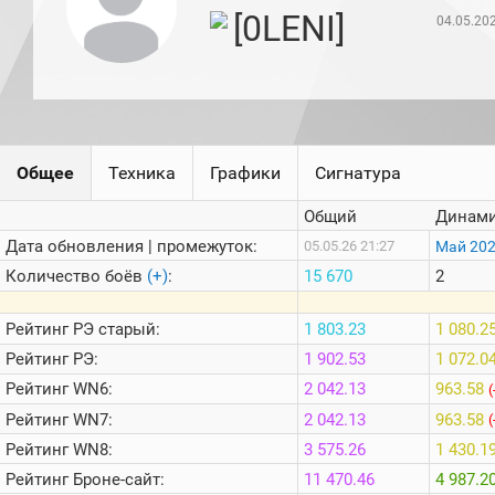
игроков
[0LENI]
04.05.20
(за
прошлый
месяц)
Топ
игроков
(за
последние
сессии)
Общее
Техника
Графики
Сигнатура
Топ
Общий
Динами
1000
Кланы
Дата обновления | промежуток:
Май 20
05.05.26 21:27
Статистика
Количество боёв
(+)
:
15 670
2
стримеров
Рейтинг
РЭ старый:
1 803.23
1 080.2
Информация
Рейтинг
РЭ:
1 902.53
1 072.0
Рейтинг
WN6:
2 042.13
963.58
Онлайн
(
Рейтинг
WN7:
2 042.13
963.58
(
Цветовая
шкала
Рейтинг
WN8:
3 575.26
1 430.1
Рейтинг
Броне-сайт:
11 470.46
4 987.2