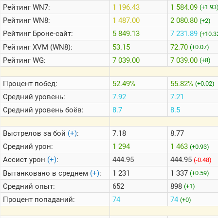
Рейтинг
WN7:
1 196.43
1 584.09
(+1.93
Рейтинг
WN8:
1 487.00
2 080.80
(+2)
Теlegram
Рейтинг
Броне-сайт:
5 849.13
7 231.89
(+10.3
ВК
Рейтинг
XVM (WN8):
53.15
72.70
(+0.07)
Портал
Рейтинг
WG:
7 039.00
7 039.00
(+8)
Мира
Танков
Процент побед:
52.49%
55.82%
(+0.02)
Средний уровень:
7.92
7.21
Средний уровень боёв:
8.7
8.5
Выстрелов за бой
(+)
:
7.18
8.77
Средний урон:
1 294
1 463
(+0.93)
Ассист урон
(+)
:
444.95
444.95
(-0.48)
Вытанковано в среднем
(+)
:
1 231
1 337
(+0.59)
Средний опыт:
652
898
(+1)
Процент попаданий:
74
74
(+0)