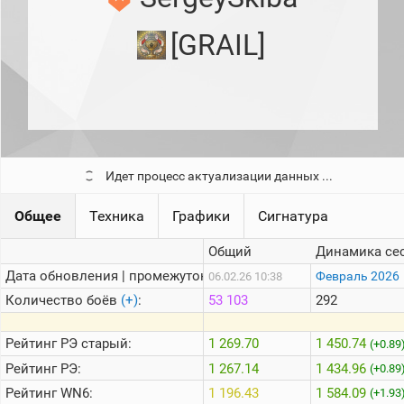
рейтинг
Топ 1000
[GRAIL]
игроков
(за
прошлый
месяц)
Топ
игроков
(за
последние
сессии)
Идет процесс актуализации данных ...
Топ
1000
Общее
Техника
Графики
Сигнатура
Кланы
Общий
Динамика се
Статистика
стримеров
Дата обновления | промежуток:
Февраль 2026
06.02.26 10:38
Количество боёв
(+)
:
53 103
292
Информация
Рейтинг
РЭ старый:
1 269.70
1 450.74
(+0.89
Онлайн
Рейтинг
РЭ:
1 267.14
1 434.96
(+0.89
Цветовая
Рейтинг
WN6:
1 196.43
1 584.09
(+1.93
шкала