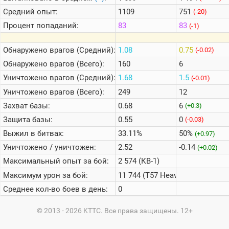
Средний опыт:
1109
751
(-20)
Процент попаданий:
83
83
(-1)
Обнаружено врагов (Средний):
1.08
0.75
(-0.02)
Обнаружено врагов (Всего):
160
6
Уничтожено врагов (Средний):
1.68
1.5
(-0.01)
Уничтожено врагов (Всего):
249
12
Захват базы:
0.68
6
(+0.3)
Защита базы:
0.55
0
(-0.03)
Выжил в битвах:
33.11%
50%
(+0.97)
Уничтожено / уничтожен:
2.52
-0.14
(+0.02)
Максимальный опыт за бой:
2 574 (КВ-1)
Максимум урон за бой:
11 744 (T57 Heavy Tank)
Среднее кол-во боев в день:
0
© 2013 - 2026 KTTC. Все права защищены. 12+