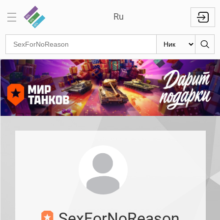
Ru
Отметки
на
стволах
Знаки
классности
Кланы
Топ
Топ по
танкам
Топ
1000
игроков
Международный
SexForNoReason