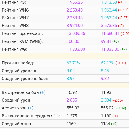
Рейтинг
РЭ:
1 966.25
1 813.63
(-1.56)
Рейтинг
WN6:
2 258.43
1 963.44
(-3.27)
Теlegram
Рейтинг
WN7:
2 258.43
1 963.44
(-3.27)
ВК
Рейтинг
WN8:
3 924.00
3 673.36
(-3)
Портал
Рейтинг
Броне-сайт:
13 009.86
11 580.31
(-2.0
Мира
Рейтинг
XVM (WN8):
100.00
99.81
(+0)
Танков
Рейтинг
WG:
11 333.00
11 333.00
(+7)
Процент побед:
62.71%
62.13%
(-0.01)
Средний уровень:
8.02
8.45
Средний уровень боёв:
8.97
9.32
Выстрелов за бой
(+)
:
16.92
11.93
Средний урон:
2 635
2 384
(-2.65)
Ассист урон
(+)
:
555.02
555.02
(+3.09)
Вытанковано в среднем
(+)
:
1 275
1 180
(-1)
Средний опыт:
1169
1134
(+0)