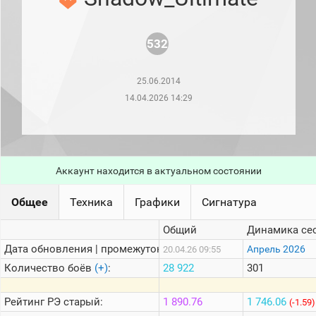
рейтинг
Топ 1000
игроков
532
(за
прошлый
месяц)
25.06.2014
Топ
14.04.2026 14:29
игроков
(за
последние
сессии)
Топ
1000
Аккаунт находится в актуальном состоянии
Кланы
Статистика
Общее
Техника
Графики
Сигнатура
стримеров
Общий
Динамика се
Дата обновления | промежуток:
Апрель 2026
20.04.26 09:55
Информация
Количество боёв
(+)
:
28 922
301
Онлайн
Цветовая
Рейтинг
РЭ старый:
1 890.76
1 746.06
(-1.59)
шкала