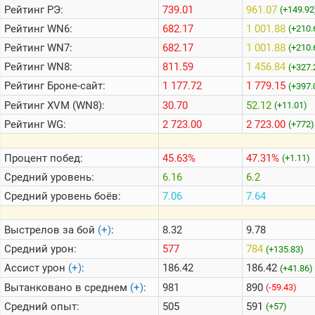
Рейтинг
РЭ:
739.01
961.07
(+149.92
Рейтинг
WN6:
682.17
1 001.88
(+210.
Теlegram
Рейтинг
WN7:
682.17
1 001.88
(+210.
ВК
Рейтинг
WN8:
811.59
1 456.84
(+327.
Портал
Рейтинг
Броне-сайт:
1 177.72
1 779.15
(+397.
Мира
Танков
Рейтинг
XVM (WN8):
30.70
52.12
(+11.01)
Рейтинг
WG:
2 723.00
2 723.00
(+772)
Процент побед:
45.63%
47.31%
(+1.11)
Средний уровень:
6.16
6.2
Средний уровень боёв:
7.06
7.64
Выстрелов за бой
(+)
:
8.32
9.78
Средний урон:
577
784
(+135.83)
Ассист урон
(+)
:
186.42
186.42
(+41.86)
Вытанковано в среднем
(+)
:
981
890
(-59.43)
Средний опыт:
505
591
(+57)