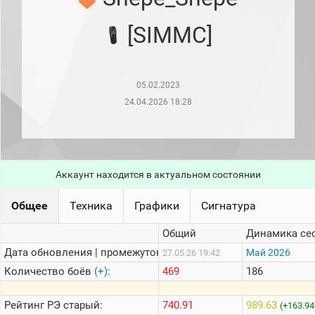
рейтинг
Топ 1000
[SIMMC]
игроков
(за
прошлый
месяц)
05.02.2023
Топ
игроков
24.04.2026 18:28
(за
последние
сессии)
Топ
1000
Аккаунт находится в актуальном состоянии
Кланы
Статистика
Общее
Техника
Графики
Сигнатура
стримеров
Общий
Динамика се
Дата обновления | промежуток:
Информация
Май 2026
27.05.26 19:42
Количество боёв
(+)
:
469
186
Онлайн
Цветовая
Рейтинг
РЭ старый:
740.91
989.63
(+163.94
шкала