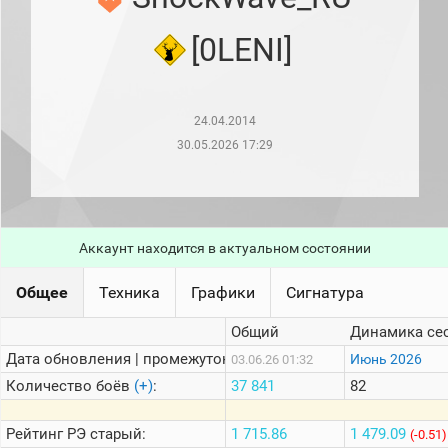
рейтинг
Топ 1000
[0LENI]
игроков
(за
прошлый
месяц)
24.04.2014
Топ
игроков
30.05.2026 17:29
(за
последние
сессии)
Топ
1000
Аккаунт находится в актуальном состоянии
Кланы
Статистика
Общее
Техника
Графики
Сигнатура
стримеров
Общий
Динамика се
Дата обновления | промежуток:
Информация
Июнь 2026
03.06.26 01:32
Количество боёв
(+)
:
37 841
82
Онлайн
Цветовая
Рейтинг
РЭ старый:
1 715.86
1 479.09
(-0.51)
шкала