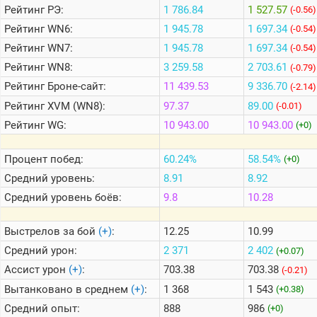
Рейтинг
РЭ:
1 786.84
1 527.57
(-0.56)
Рейтинг
WN6:
1 945.78
1 697.34
(-0.54)
Теlegram
Рейтинг
WN7:
1 945.78
1 697.34
(-0.54)
ВК
Рейтинг
WN8:
3 259.58
2 703.61
(-0.79)
Портал
Рейтинг
Броне-сайт:
11 439.53
9 336.70
(-2.14)
Мира
Танков
Рейтинг
XVM (WN8):
97.37
89.00
(-0.01)
Рейтинг
WG:
10 943.00
10 943.00
(+0)
Процент побед:
60.24%
58.54%
(+0)
Средний уровень:
8.91
8.92
Средний уровень боёв:
9.8
10.28
Выстрелов за бой
(+)
:
12.25
10.99
Средний урон:
2 371
2 402
(+0.07)
Ассист урон
(+)
:
703.38
703.38
(-0.21)
Вытанковано в среднем
(+)
:
1 368
1 543
(+0.38)
Средний опыт:
888
986
(+0)