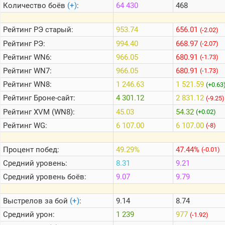
Количество боёв
(+)
:
64 430
468
Теlegram
Рейтинг
РЭ старый:
953.74
656.01
(-2.02)
ВК
Рейтинг
РЭ:
994.40
668.97
(-2.07)
Рейтинг
WN6:
966.05
680.91
Портал
(-1.73)
Мира
Рейтинг
WN7:
966.05
680.91
(-1.73)
Танков
Рейтинг
WN8:
1 246.63
1 521.59
(+0.63
Рейтинг
Броне-сайт:
4 301.12
2 831.12
(-9.25)
Рейтинг
XVM (WN8):
45.03
54.32
(+0.02)
Рейтинг
WG:
6 107.00
6 107.00
(-8)
Процент побед:
49.29%
47.44%
(-0.01)
Средний уровень:
8.31
9.21
Средний уровень боёв:
9.07
9.79
Выстрелов за бой
(+)
:
9.14
8.74
Средний урон:
1 239
977
(-1.92)