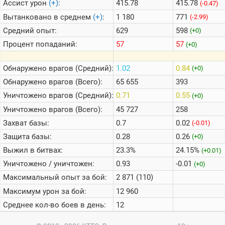
Ассист урон
(+)
:
415.78
415.78
(-0.47)
Вытанковано в среднем
(+)
:
1 180
771
(-2.99)
Средний опыт:
629
598
(+0)
Процент попаданий:
57
57
(+0)
Обнаружено врагов (Средний):
1.02
0.84
(+0)
Обнаружено врагов (Всего):
65 655
393
Уничтожено врагов (Средний):
0.71
0.55
(+0)
Уничтожено врагов (Всего):
45 727
258
Захват базы:
0.7
0.02
(-0.01)
Защита базы:
0.28
0.26
(+0)
Выжил в битвах:
23.3%
24.15%
(+0.01)
Уничтожено / уничтожен:
0.93
-0.01
(+0)
Максимальный опыт за бой:
2 871 (110)
Максимум урон за бой:
12 960
Среднее кол-во боев в день:
12