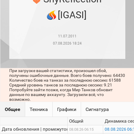
рейтинг
Топ 1000
[IGASI]
игроков
(за
прошлый
месяц)
11.07.2011
Топ
игроков
07.08.2026 18:24
(за
последние
сессии)
Топ
При загрузке вашей статистики, произошел сбой,
1000
получены ошибочные данные. Всего боев получено: 64430
Кланы
Количество боев на танках за последнюю сессию: 61588
Статистика
Средний уровень танков за последнюю сессию: 9.21
стримеров
Попробуйте зайти позже, когда Мир Танков обновит
данные по вашему аккаунту. Загрузили всё, что
возможно.
Информация
Общее
Техника
Графики
Сигнатура
Онлайн
Общий
Динамика се
Цветовая
Дата обновления | промежуток:
08.08.2026 06:
08.08.26 06:15
шкала