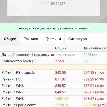
рейтинг
11.11.2025 18:37
Топ 1000
игроков
(за
прошлый
месяц)
Аккаунт находится в актуальном состоянии
Топ
игроков
(за
Общее
Техника
Графики
Сигнатура
последние
сессии)
Общий
Динамика се
Топ
Дата обновления | промежуток:
2025 год
14.09.25 08:58
1000
Кланы
Количество боёв
(+)
:
3 559
86
Статистика
стримеров
Рейтинг
РЭ старый:
842.05
774.18
(-1.72)
Рейтинг
РЭ:
871.07
789.29
(-1.93)
Рейтинг
WN6:
840.57
676.01
Информация
(-5.26)
Рейтинг
WN7:
840.57
676.01
(-5.26)
Онлайн
Рейтинг
WN8:
1 051.97
928.67
(-3.36)
Цветовая
Рейтинг
Броне-сайт:
2 730.07
2 256.00
шкала
(-2.27)