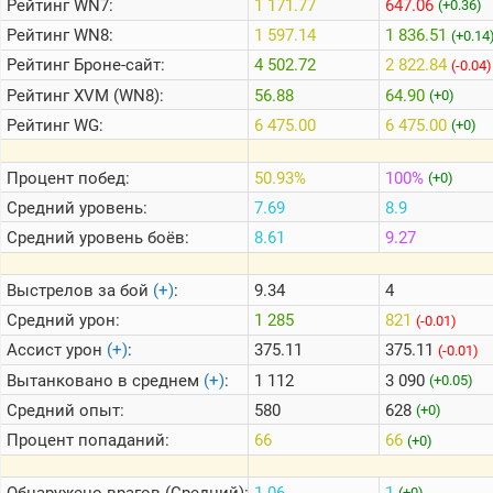
Рейтинг
WN7:
1 171.77
647.06
(+0.36)
Рейтинг
WN8:
1 597.14
1 836.51
(+0.14
Теlegram
Рейтинг
Броне-сайт:
4 502.72
2 822.84
(-0.04)
ВК
Рейтинг
XVM (WN8):
56.88
64.90
(+0)
Рейтинг
WG:
6 475.00
6 475.00
Портал
(+0)
Мира
Танков
Процент побед:
50.93%
100%
(+0)
Средний уровень:
7.69
8.9
Средний уровень боёв:
8.61
9.27
Выстрелов за бой
(+)
:
9.34
4
Средний урон:
1 285
821
(-0.01)
Ассист урон
(+)
:
375.11
375.11
(-0.01)
Вытанковано в среднем
(+)
:
1 112
3 090
(+0.05)
Средний опыт:
580
628
(+0)
Процент попаданий:
66
66
(+0)
Обнаружено врагов (Средний):
1.06
1
(+0)