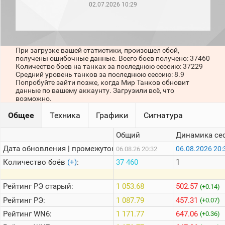
рейтинг
02.07.2026 10:29
Топ 1000
игроков
(за
прошлый
месяц)
При загрузке вашей статистики, произошел сбой,
получены ошибочные данные. Всего боев получено: 37460
Топ
Количество боев на танках за последнюю сессию: 37229
игроков
Средний уровень танков за последнюю сессию: 8.9
(за
Попробуйте зайти позже, когда Мир Танков обновит
последние
данные по вашему аккаунту. Загрузили всё, что
сессии)
возможно.
Топ
Общее
Техника
Графики
Сигнатура
1000
Кланы
Общий
Динамика се
Статистика
Дата обновления | промежуток:
06.08.2026 20:
06.08.26 20:32
стримеров
Количество боёв
(+)
:
37 460
1
Информация
Рейтинг
РЭ старый:
1 053.68
502.57
(+0.14)
Онлайн
Рейтинг
РЭ:
1 087.79
457.31
(+0.07)
Цветовая
Рейтинг
WN6:
1 171.77
647.06
(+0.36)
шкала