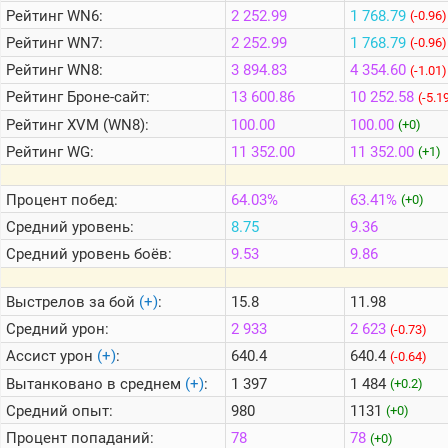
Рейтинг
WN6:
2 252.99
1 768.79
(-0.96)
Рейтинг
WN7:
2 252.99
1 768.79
(-0.96)
Теlegram
Рейтинг
WN8:
3 894.83
4 354.60
(-1.01)
ВК
Рейтинг
Броне-сайт:
13 600.86
10 252.58
(-5.1
Портал
Рейтинг
XVM (WN8):
100.00
100.00
(+0)
Мира
Танков
Рейтинг
WG:
11 352.00
11 352.00
(+1)
Процент побед:
64.03%
63.41%
(+0)
Средний уровень:
8.75
9.36
Средний уровень боёв:
9.53
9.86
Выстрелов за бой
(+)
:
15.8
11.98
Средний урон:
2 933
2 623
(-0.73)
Ассист урон
(+)
:
640.4
640.4
(-0.64)
Вытанковано в среднем
(+)
:
1 397
1 484
(+0.2)
Средний опыт:
980
1131
(+0)
Процент попаданий:
78
78
(+0)