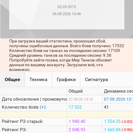
рейтинг
02.05.2015
Топ 1000
игроков
06.08.2026 10:46
(за
прошлый
месяц)
Топ
При загрузке вашей статистики, произошел сбой,
игроков
получены ошибочные данные. Всего боев получено: 17532
(за
Количество боев на танках за последнюю сессию: 17109
последние
Средний уровень танков за последнюю сессию: 9.36
сессии)
Попробуйте зайти позже, когда Мир Танков обновит
данные по вашему аккаунту. Загрузили всё, что
Топ
возможно.
1000
Кланы
Общее
Техника
Графики
Сигнатура
Статистика
стримеров
Общий
Динамика се
Дата обновления | промежуток:
07.08.2026 13:
07.08.26 13:16
Информация
Количество боёв
(+)
:
17 532
41
Онлайн
Рейтинг
РЭ старый:
1 940.40
1 554.35
(-0.83)
Цветовая
Рейтинг
РЭ:
2 048.93
1 665.84
(-0.86)
шкала