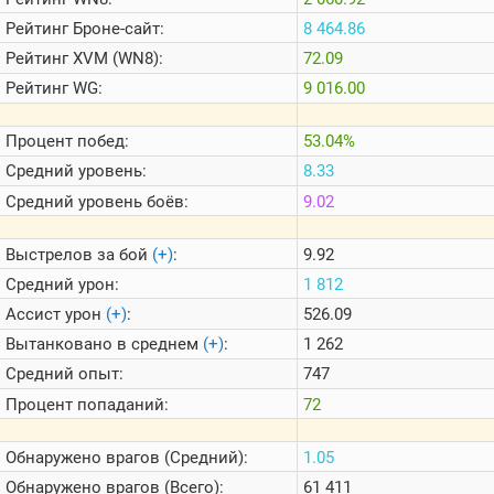
Теlegram
Рейтинг
Броне-сайт:
8 464.86
ВК
Рейтинг
XVM (WN8):
72.09
Портал
Рейтинг
WG:
9 016.00
Мира
Танков
Процент побед:
53.04%
Средний уровень:
8.33
Средний уровень боёв:
9.02
Выстрелов за бой
(+)
:
9.92
Средний урон:
1 812
Ассист урон
(+)
:
526.09
Вытанковано в среднем
(+)
:
1 262
Средний опыт:
747
Процент попаданий:
72
Обнаружено врагов (Средний):
1.05
Обнаружено врагов (Всего):
61 411