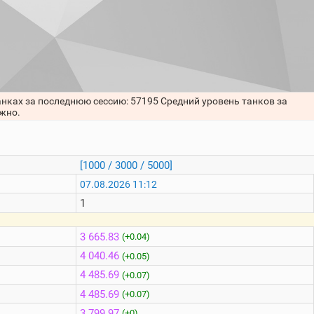
анках за последнюю сессию: 57195 Средний уровень танков за
ожно.
[1000 / 3000 / 5000]
07.08.2026 11:12
1
3 665.83
(+0.04)
4 040.46
(+0.05)
4 485.69
(+0.07)
4 485.69
(+0.07)
3 799.97
(+0)