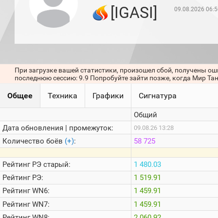
игроков
[IGASI]
09.08.2026 06:5
(за
прошлый
месяц)
Топ
игроков
(за
последние
При загрузке вашей статистики, произошел сбой, получены ош
сессии)
последнюю сессию: 9.9 Попробуйте зайти позже, когда Мир Та
Топ
Общее
Техника
Графики
Сигнатура
1000
Кланы
Общий
Статистика
стримеров
Дата обновления | промежуток:
09.08.26 13:28
Количество боёв
(+)
:
58 725
Информация
Рейтинг
РЭ старый:
1 480.03
Онлайн
Рейтинг
РЭ:
1 519.91
Цветовая
Рейтинг
WN6:
1 459.91
шкала
Рейтинг
WN7:
1 459.91
Рейтинг
WN8:
2 060.92