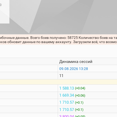
0
ибочные данные. Всего боев получено: 58725 Количество боев на т
нков обновит данные по вашему аккаунту. Загрузили всё, что возм
Динамика сессий
09.08.2026 13:28
11
1 588.13
(+0.04)
1 669.34
(+0.06)
1 710.57
(+0.1)
1 710.57
(+0.1)
3 800.04
(+0.05)