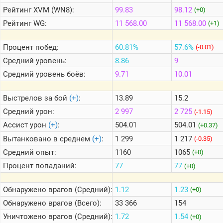
Рейтинг
XVM (WN8):
99.83
98.12
(+0)
Рейтинг
WG:
11 568.00
11 568.00
(+1)
Теlegram
ВК
Процент побед:
60.81%
57.6%
(-0.01)
Портал
Средний уровень:
8.86
9
Мира
Танков
Средний уровень боёв:
9.71
10.01
Выстрелов за бой
(+)
:
13.89
15.2
Средний урон:
2 997
2 725
(-1.15)
Ассист урон
(+)
:
504.01
504.01
(+0.37)
Вытанковано в среднем
(+)
:
1 299
1 217
(-0.35)
Средний опыт:
1160
1065
(+0)
Процент попаданий:
77
77
(+0)
Обнаружено врагов (Средний):
1.12
1.23
(+0)
Обнаружено врагов (Всего):
33 366
154
Уничтожено врагов (Средний):
1.72
1.54
(+0)