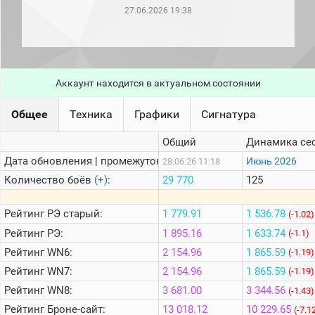
рейтинг
27.06.2026 19:38
Топ 1000
игроков
(за
прошлый
месяц)
Аккаунт находится в актуальном состоянии
Топ
игроков
(за
Общее
Техника
Графики
Сигнатура
последние
сессии)
Общий
Динамика се
Топ
Дата обновления | промежуток:
Июнь 2026
28.06.26 11:18
1000
Кланы
Количество боёв
(+)
:
29 770
125
Статистика
стримеров
Рейтинг
РЭ старый:
1 779.91
1 536.78
(-1.02)
Рейтинг
РЭ:
1 895.16
1 633.74
(-1.1)
Рейтинг
WN6:
2 154.96
1 865.59
Информация
(-1.19)
Рейтинг
WN7:
2 154.96
1 865.59
(-1.19)
Онлайн
Рейтинг
WN8:
3 681.00
3 344.56
(-1.43)
Цветовая
Рейтинг
Броне-сайт:
13 018.12
10 229.65
шкала
(-7.1