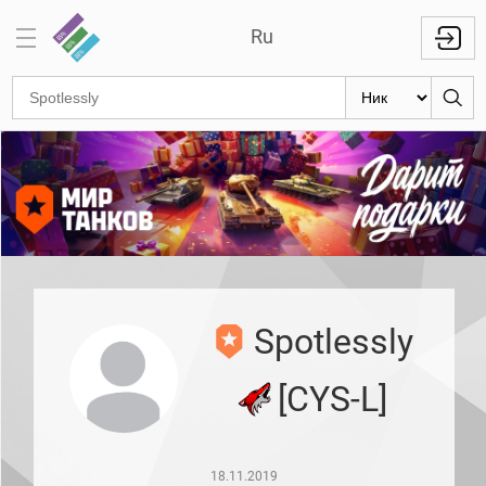
Ru
Отметки
на
стволах
Знаки
классности
Кланы
Топ
Spotlessly
Топ по
танкам
[CYS-L]
Топ
1000
игроков
Международный
18.11.2019