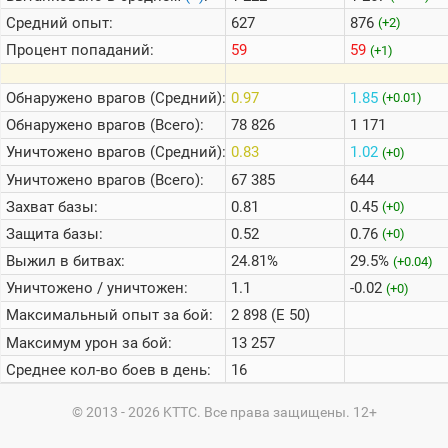
Средний опыт:
627
876
(+2)
Процент попаданий:
59
59
(+1)
Обнаружено врагов (Средний):
0.97
1.85
(+0.01)
Обнаружено врагов (Всего):
78 826
1 171
Уничтожено врагов (Средний):
0.83
1.02
(+0)
Уничтожено врагов (Всего):
67 385
644
Захват базы:
0.81
0.45
(+0)
Защита базы:
0.52
0.76
(+0)
Выжил в битвах:
24.81%
29.5%
(+0.04)
Уничтожено / уничтожен:
1.1
-0.02
(+0)
Максимальный опыт за бой:
2 898 (E 50)
Максимум урон за бой:
13 257
Среднее кол-во боев в день:
16
© 2013 - 2026 KTTC. Все права защищены. 12+