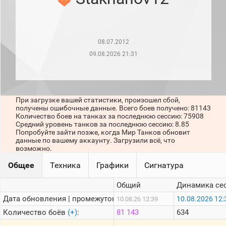
рейтинг
Топ 1000
игроков
(за
прошлый
08.07.2012
месяц)
09.08.2026 21:31
Топ
игроков
(за
последние
сессии)
При загрузке вашей статистики, произошел сбой,
получены ошибочные данные. Всего боев получено: 81143
Топ
Количество боев на танках за последнюю сессию: 75908
1000
Средний уровень танков за последнюю сессию: 8.85
Кланы
Попробуйте зайти позже, когда Мир Танков обновит
данные по вашему аккаунту. Загрузили всё, что
Статистика
возможно.
стримеров
Общее
Техника
Графики
Сигнатура
Информация
Общий
Динамика се
Онлайн
Дата обновления | промежуток:
10.08.2026 12:
10.08.26 12:39
Количество боёв
(+)
:
81 143
634
Цветовая
шкала