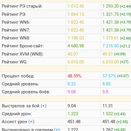
Рейтинг
РЭ старый:
1 012.40
1 293.20
(+2.44
Рейтинг
РЭ:
1 064.13
1 321.75
(+2.19
Теlegram
Рейтинг
WN6:
1 022.40
1 421.38
(+3.79
ВК
Рейтинг
WN7:
1 022.40
1 421.38
(+3.79
Портал
Мира
Рейтинг
WN8:
1 188.03
1 379.61
(+2.66
Танков
Рейтинг
Броне-сайт:
4 680.98
7 216.50
(+21.2
Рейтинг
XVM (WN8):
43.07
49.51
(+0.09)
Рейтинг
WG:
6 010.00
6 010.00
(+27)
Процент побед:
48.59%
57.57%
(+0.07)
Средний уровень:
8.32
8.85
Средний уровень боёв:
9.08
9.8
Выстрелов за бой
(+)
:
9.04
11.31
Средний урон:
1 223
1 532
(+2.43)
Ассист урон
(+)
:
451.48
451.48
(+2.55)
Вытанковано в среднем
(+)
:
1 222
1 267
(+0.35)