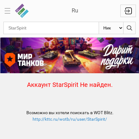
Ru
Отметки
на
стволах
Знаки
классности
Кланы
Аккаунт StarSpirit Не найден.
Топ
Топ по
танкам
Возможно вы хотели поискать в WOT Blitz.
Топ
http://kttc.ru/wotb/ru/user/StarSpirit/
1000
игроков
Международный