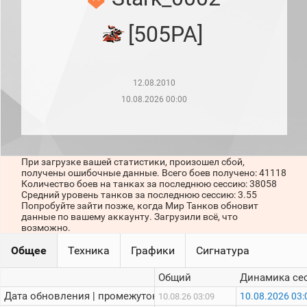
рейтинг
Топ 1000
[505PA]
игроков
(за
прошлый
месяц)
12.08.2010
Топ
игроков
10.08.2026 00:00
(за
последние
сессии)
Топ
При загрузке вашей статистики, произошел сбой,
1000
получены ошибочные данные. Всего боев получено: 41118
Кланы
Количество боев на танках за последнюю сессию: 38058
Статистика
Средний уровень танков за последнюю сессию: 3.55
стримеров
Попробуйте зайти позже, когда Мир Танков обновит
данные по вашему аккаунту. Загрузили всё, что
возможно.
Информация
Общее
Техника
Графики
Сигнатура
Онлайн
Общий
Динамика се
Цветовая
Дата обновления | промежуток:
10.08.2026 03:
10.08.26 03:09
шкала