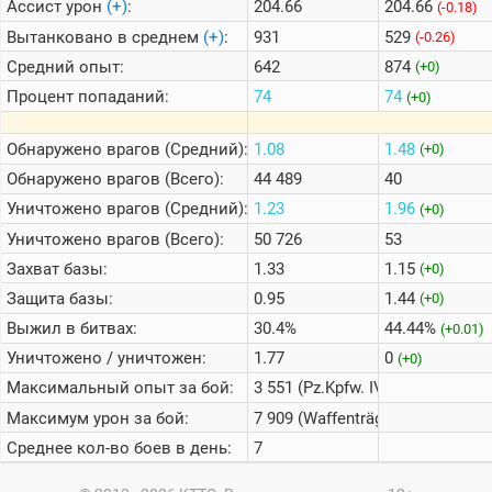
Ассист урон
(+)
:
204.66
204.66
(-0.18)
Вытанковано в среднем
(+)
:
931
529
(-0.26)
Средний опыт:
642
874
(+0)
Процент попаданий:
74
74
(+0)
Обнаружено врагов (Средний):
1.08
1.48
(+0)
Обнаружено врагов (Всего):
44 489
40
Уничтожено врагов (Средний):
1.23
1.96
(+0)
Уничтожено врагов (Всего):
50 726
53
Захват базы:
1.33
1.15
(+0)
Защита базы:
0.95
1.44
(+0)
Выжил в битвах:
30.4%
44.44%
(+0.01)
Уничтожено / уничтожен:
1.77
0
(+0)
Максимальный опыт за бой:
3 551 (Pz.Kpfw. IV Ausf. A)
Максимум урон за бой:
7 909 (Waffenträger auf E 100)
Среднее кол-во боев в день:
7