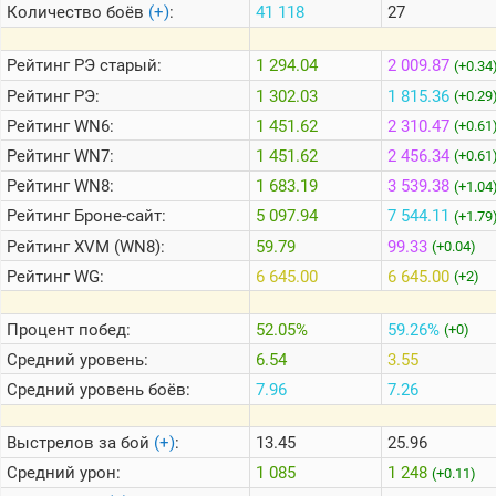
Количество боёв
(+)
:
41 118
27
Теlegram
Рейтинг
РЭ старый:
1 294.04
2 009.87
(+0.34
ВК
Рейтинг
РЭ:
1 302.03
1 815.36
(+0.29
Рейтинг
WN6:
1 451.62
2 310.47
Портал
(+0.61
Мира
Рейтинг
WN7:
1 451.62
2 456.34
(+0.61
Танков
Рейтинг
WN8:
1 683.19
3 539.38
(+1.04
Рейтинг
Броне-сайт:
5 097.94
7 544.11
(+1.79
Рейтинг
XVM (WN8):
59.79
99.33
(+0.04)
Рейтинг
WG:
6 645.00
6 645.00
(+2)
Процент побед:
52.05%
59.26%
(+0)
Средний уровень:
6.54
3.55
Средний уровень боёв:
7.96
7.26
Выстрелов за бой
(+)
:
13.45
25.96
Средний урон:
1 085
1 248
(+0.11)