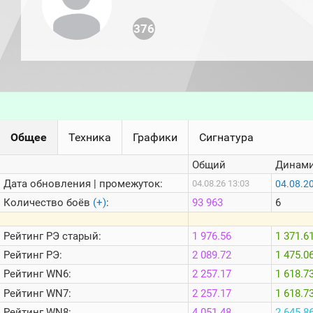
игроков
(за
прошлый
376
месяц)
Топ
игроков
(за
последние
сессии)
Топ
Общее
Техника
Графики
Сигнатура
1000
Кланы
Общий
Динами
Статистика
стримеров
Дата обновления | промежуток:
04.08.2
04.08.26 13:03
Количество боёв
(+)
:
93 963
6
Информация
Рейтинг
РЭ старый:
1 976.56
1 371.6
Онлайн
Рейтинг
РЭ:
2 089.72
1 475.0
Цветовая
Рейтинг
WN6:
2 257.17
1 618.7
шкала
Рейтинг
WN7:
2 257.17
1 618.7
Рейтинг
WN8:
4 051.48
2 645.8