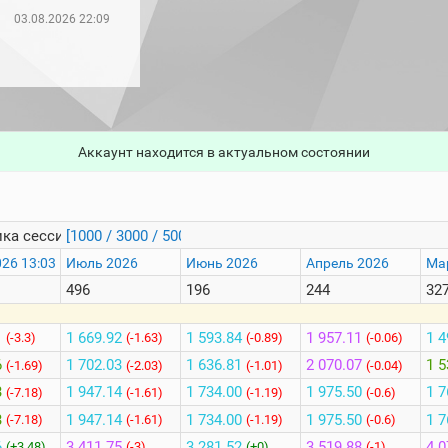
03.08.2026 22:09
Аккаунт находится в актуальном состоянии
ка сессий
[1000 / 3000 / 5000]
026 13:03
Июль 2026
Июнь 2026
Апрель 2026
Ма
496
196
244
32
1
1 669.92
1 593.84
1 957.11
1 4
(-3.3)
(-1.63)
(-0.89)
(-0.06)
6
1 702.03
1 636.81
2 070.07
1 5
(-1.69)
(-2.03)
(-1.01)
(-0.04)
3
1 947.14
1 734.00
1 975.50
1 7
(-7.18)
(-1.61)
(-1.19)
(-0.6)
3
1 947.14
1 734.00
1 975.50
1 7
(-7.18)
(-1.61)
(-1.19)
(-0.6)
6
3 411.75
3 281.52
3 519.88
4 0
(+3.48)
(-3)
(+0)
(-1)