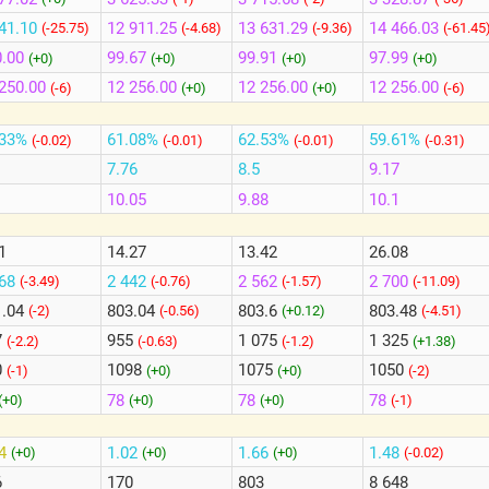
41.10
12 911.25
13 631.29
14 466.03
(-25.75)
(-4.68)
(-9.36)
(-61.45
.00
99.67
99.91
97.99
(+0)
(+0)
(+0)
(+0)
250.00
12 256.00
12 256.00
12 256.00
(-6)
(+0)
(+0)
(-6)
.33%
61.08%
62.53%
59.61%
(-0.02)
(-0.01)
(-0.01)
(-0.31)
7.76
8.5
9.17
10.05
9.88
10.1
1
14.27
13.42
26.08
868
2 442
2 562
2 700
(-3.49)
(-0.76)
(-1.57)
(-11.09)
1.04
803.04
803.6
803.48
(-2)
(-0.56)
(+0.12)
(-4.51)
7
955
1 075
1 325
(-2.2)
(-0.63)
(-1.2)
(+1.38)
0
1098
1075
1050
(-1)
(+0)
(+0)
(-2)
78
78
78
(+0)
(+0)
(+0)
(-1)
84
1.02
1.66
1.48
(+0)
(+0)
(+0)
(-0.02)
6
170
803
8 648