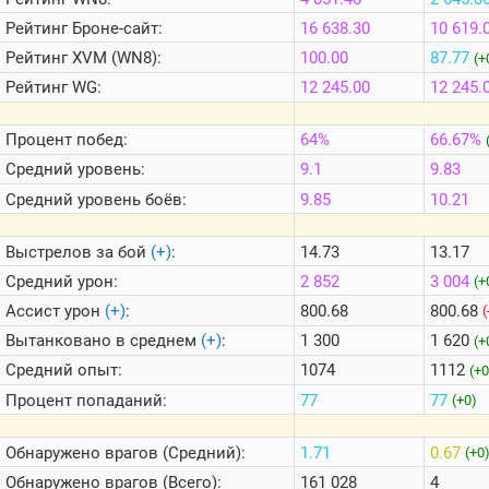
Теlegram
Рейтинг
Броне-сайт:
16 638.30
10 619.
ВК
Рейтинг
XVM (WN8):
100.00
87.77
(+
Портал
Рейтинг
WG:
12 245.00
12 245.
Мира
Танков
Процент побед:
64%
66.67%
Средний уровень:
9.1
9.83
Средний уровень боёв:
9.85
10.21
Выстрелов за бой
(+)
:
14.73
13.17
Средний урон:
2 852
3 004
(+
Ассист урон
(+)
:
800.68
800.68
(
Вытанковано в среднем
(+)
:
1 300
1 620
(+
Средний опыт:
1074
1112
(+0
Процент попаданий:
77
77
(+0)
Обнаружено врагов (Средний):
1.71
0.67
(+0
Обнаружено врагов (Всего):
161 028
4