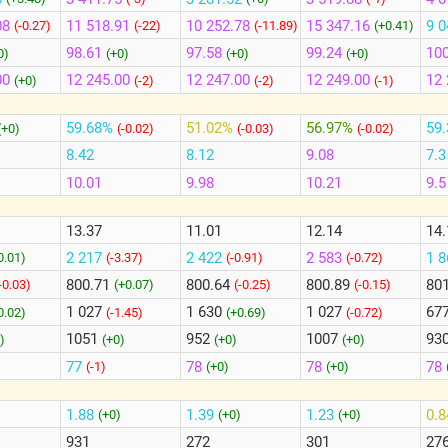
08
11 518.91
10 252.78
15 347.16
9 0
(-0.27)
(-22)
(-11.89)
(+0.41)
98.61
97.58
99.24
100
0)
(+0)
(+0)
(+0)
00
12 245.00
12 247.00
12 249.00
12 
(+0)
(-2)
(-2)
(-1)
59.68%
51.02%
56.97%
59
(+0)
(-0.02)
(-0.03)
(-0.02)
8.42
8.12
9.08
7.3
10.01
9.98
10.21
9.5
13.37
11.01
12.14
14.
2 217
2 422
2 583
1 
0.01)
(-3.37)
(-0.91)
(-0.72)
800.71
800.64
800.89
80
-0.03)
(+0.07)
(-0.25)
(-0.15)
1 027
1 630
1 027
67
0.02)
(-1.45)
(+0.69)
(-0.72)
1051
952
1007
93
)
(+0)
(+0)
(+0)
77
78
78
78
(-1)
(+0)
(+0)
1.88
1.39
1.23
0.
)
(+0)
(+0)
(+0)
931
272
301
27