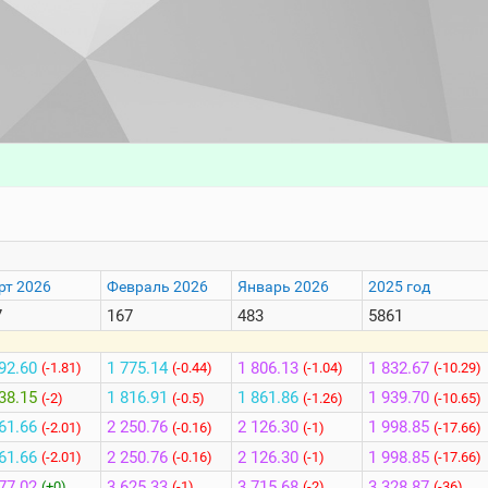
рт 2026
Февраль 2026
Январь 2026
2025 год
7
167
483
5861
92.60
1 775.14
1 806.13
1 832.67
(-1.81)
(-0.44)
(-1.04)
(-10.29)
38.15
1 816.91
1 861.86
1 939.70
(-2)
(-0.5)
(-1.26)
(-10.65)
61.66
2 250.76
2 126.30
1 998.85
(-2.01)
(-0.16)
(-1)
(-17.66)
61.66
2 250.76
2 126.30
1 998.85
(-2.01)
(-0.16)
(-1)
(-17.66)
77.02
3 625.33
3 715.68
3 328.87
(+0)
(-1)
(-2)
(-36)