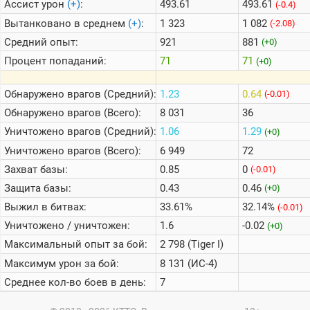
Ассист урон
(+)
:
493.61
493.61
(-0.4)
Вытанковано в среднем
(+)
:
1 323
1 082
(-2.08)
Средний опыт:
921
881
(+0)
Процент попаданий:
71
71
(+0)
Обнаружено врагов (Средний):
1.23
0.64
(-0.01)
Обнаружено врагов (Всего):
8 031
36
Уничтожено врагов (Средний):
1.06
1.29
(+0)
Уничтожено врагов (Всего):
6 949
72
Захват базы:
0.85
0
(-0.01)
Защита базы:
0.43
0.46
(+0)
Выжил в битвах:
33.61%
32.14%
(-0.01)
Уничтожено / уничтожен:
1.6
-0.02
(+0)
Максимальный опыт за бой:
2 798 (Tiger I)
Максимум урон за бой:
8 131 (ИС-4)
Среднее кол-во боев в день:
7