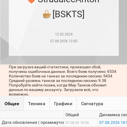
рейтинг
Топ 1000
[BSKTS]
игроков
(за
прошлый
месяц)
12.02.2024
Топ
игроков
07.08.2026 12:00
(за
последние
сессии)
Топ
При загрузке вашей статистики, произошел сбой,
1000
получены ошибочные данные. Всего боев получено: 6534
Кланы
Количество боев на танках за последнюю сессию: 5434
Статистика
Средний уровень танков за последнюю сессию: 9.38
стримеров
Попробуйте зайти позже, когда Мир Танков обновит
данные по вашему аккаунту. Загрузили всё, что
возможно.
Информация
Общее
Техника
Графики
Сигнатура
Онлайн
Общий
Динамика се
Цветовая
Дата обновления | промежуток:
07.08.2026 18:
07.08.26 18:54
шкала