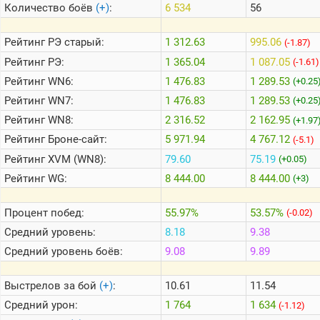
Количество боёв
(+)
:
6 534
56
Теlegram
Рейтинг
РЭ старый:
1 312.63
995.06
(-1.87)
ВК
Рейтинг
РЭ:
1 365.04
1 087.05
(-1.61)
Рейтинг
WN6:
1 476.83
1 289.53
Портал
(+0.25
Мира
Рейтинг
WN7:
1 476.83
1 289.53
(+0.25
Танков
Рейтинг
WN8:
2 316.52
2 162.95
(+1.97
Рейтинг
Броне-сайт:
5 971.94
4 767.12
(-5.1)
Рейтинг
XVM (WN8):
79.60
75.19
(+0.05)
Рейтинг
WG:
8 444.00
8 444.00
(+3)
Процент побед:
55.97%
53.57%
(-0.02)
Средний уровень:
8.18
9.38
Средний уровень боёв:
9.08
9.89
Выстрелов за бой
(+)
:
10.61
11.54
Средний урон:
1 764
1 634
(-1.12)