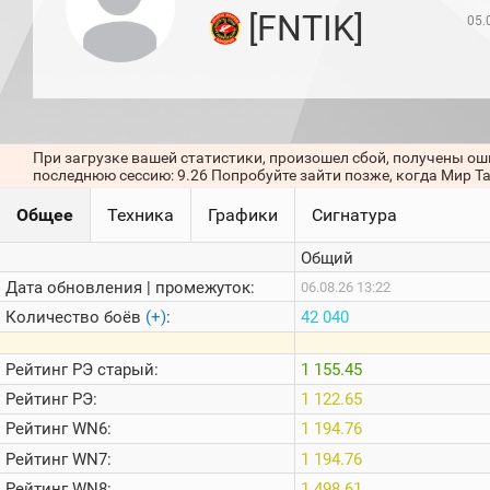
игроков
[FNTIK]
05.
(за
прошлый
месяц)
Топ
игроков
(за
последние
При загрузке вашей статистики, произошел сбой, получены ош
сессии)
последнюю сессию: 9.26 Попробуйте зайти позже, когда Мир Т
Топ
Общее
Техника
Графики
Сигнатура
1000
Кланы
Общий
Статистика
стримеров
Дата обновления | промежуток:
06.08.26 13:22
Количество боёв
(+)
:
42 040
Информация
Рейтинг
РЭ старый:
1 155.45
Онлайн
Рейтинг
РЭ:
1 122.65
Цветовая
Рейтинг
WN6:
1 194.76
шкала
Рейтинг
WN7:
1 194.76
Рейтинг
WN8:
1 498.61