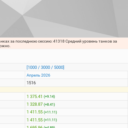
анках за последнюю сессию: 41318 Средний уровень танков за
можно.
[1000 / 3000 / 5000]
Апрель 2026
1516
1 375.41
(+9.14)
1 328.87
(+8.41)
1 411.55
(+11.11)
1 411.55
(+11.11)
1 695.96
(+4.89)