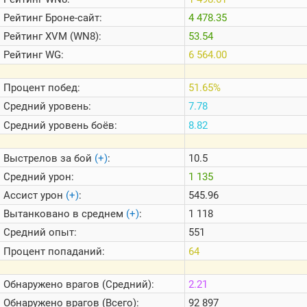
Теlegram
Рейтинг
Броне-сайт:
4 478.35
ВК
Рейтинг
XVM (WN8):
53.54
Портал
Рейтинг
WG:
6 564.00
Мира
Танков
Процент побед:
51.65%
Средний уровень:
7.78
Средний уровень боёв:
8.82
Выстрелов за бой
(+)
:
10.5
Средний урон:
1 135
Ассист урон
(+)
:
545.96
Вытанковано в среднем
(+)
:
1 118
Средний опыт:
551
Процент попаданий:
64
Обнаружено врагов (Средний):
2.21
Обнаружено врагов (Всего):
92 897