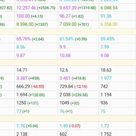
12 297.46
9 657.39
6 048.54
827.82)
(+2536.75)
(+1319.88)
100.00
96.27
91.36
8)
(+4.15)
(+1.82)
8 396.00
7 059.00
6 358.00
39)
(+1337)
(+701)
65.76%
61.54%
59.45%
)
(+2.64)
(+0.59)
8.56
9.9
7.99
9.87
10.68
9.08
14.71
12.6
18.63
3 387
3 451
1 977
19)
(+458)
(+418.8)
666.29
729.84
742
2)
(-63.55)
(-12.16)
1 694
2 038
1 194
9)
(+120.06)
(+239.58)
1250
1049
936
(+131)
(+32)
77
76
75
(+1)
(+1)
1.76
1.49
1.72
(+0.04)
(-0.07)
2 138
602
1 752