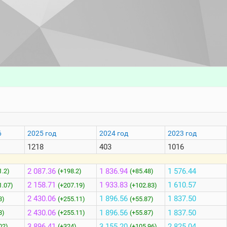
6
2025 год
2024 год
2023 год
1218
403
1016
2 087.36
1 836.94
1 576.44
1.2)
(+198.2)
(+85.48)
2 158.71
1 933.83
1 610.57
1.07)
(+207.19)
(+102.83)
2 430.06
1 896.56
1 837.50
8)
(+255.11)
(+55.87)
2 430.06
1 896.56
1 837.50
8)
(+255.11)
(+55.87)
3 896.41
3 155.20
2 825.04
02)
(+324)
(+105.96)