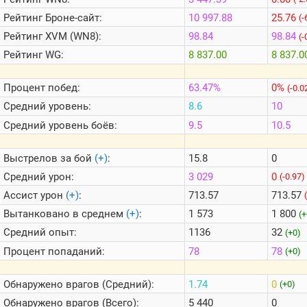
Теlegram
Рейтинг
Броне-сайт:
10 997.88
25.76
(-
ВК
Рейтинг
XVM (WN8):
98.84
98.84
(-
Портал
Рейтинг
WG:
8 837.00
8 837.0
Мира
Танков
Процент побед:
63.47%
0%
(-0.0
Средний уровень:
8.6
10
Средний уровень боёв:
9.5
10.5
Выстрелов за бой
(+)
:
15.8
0
Средний урон:
3 029
0
(-0.97)
Ассист урон
(+)
:
713.57
713.57
Вытанковано в среднем
(+)
:
1 573
1 800
(+
Средний опыт:
1136
32
(+0)
Процент попаданий:
78
78
(+0)
Обнаружено врагов (Средний):
1.74
0
(+0)
Обнаружено врагов (Всего):
5 440
0