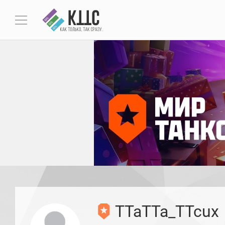
Отметки
на
стволах
Знаки
классности
Кланы
Топ
Топ по
танкам
Топ
1000
игроков
Международный
рейтинг
TTaTTa_TTcux
Топ 1000