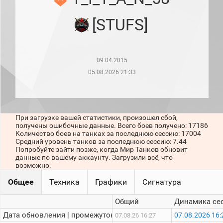
рейтинг
Топ 1000
[STUFS]
игроков
(за
прошлый
месяц)
09.04.2015
Топ
игроков
05.08.2026 21:33
(за
последние
сессии)
Топ
При загрузке вашей статистики, произошел сбой,
1000
получены ошибочные данные. Всего боев получено: 17186
Кланы
Количество боев на танках за последнюю сессию: 17004
Статистика
Средний уровень танков за последнюю сессию: 7.44
стримеров
Попробуйте зайти позже, когда Мир Танков обновит
данные по вашему аккаунту. Загрузили всё, что
возможно.
Информация
Общее
Техника
Графики
Сигнатура
Онлайн
Общий
Динамика се
Цветовая
Дата обновления | промежуток:
07.08.2026 16:
07.08.26 16:27
шкала