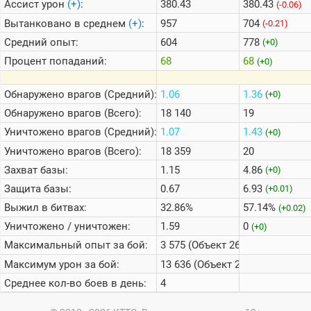
Ассист урон
(+)
:
380.43
380.43
(-0.06)
Вытанковано в среднем
(+)
:
957
704
(-0.21)
Средний опыт:
604
778
(+0)
Процент попаданий:
68
68
(+0)
Обнаружено врагов (Средний):
1.06
1.36
(+0)
Обнаружено врагов (Всего):
18 140
19
Уничтожено врагов (Средний):
1.07
1.43
(+0)
Уничтожено врагов (Всего):
18 359
20
Захват базы:
1.15
4.86
(+0)
Защита базы:
0.67
6.93
(+0.01)
Выжил в битвах:
32.86%
57.14%
(+0.02)
Уничтожено / уничтожен:
1.59
0
(+0)
Максимальный опыт за бой:
3 575 (Объект 263)
Максимум урон за бой:
13 636 (Объект 263)
Среднее кол-во боев в день:
4