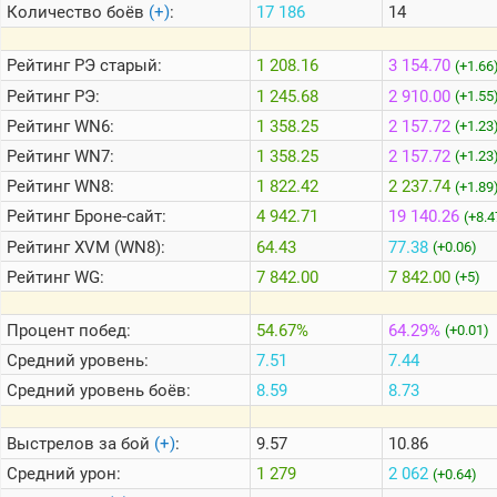
Количество боёв
(+)
:
17 186
14
Теlegram
Рейтинг
РЭ старый:
1 208.16
3 154.70
(+1.66
ВК
Рейтинг
РЭ:
1 245.68
2 910.00
(+1.55
Рейтинг
WN6:
1 358.25
2 157.72
Портал
(+1.23
Мира
Рейтинг
WN7:
1 358.25
2 157.72
(+1.23
Танков
Рейтинг
WN8:
1 822.42
2 237.74
(+1.89
Рейтинг
Броне-сайт:
4 942.71
19 140.26
(+8.4
Рейтинг
XVM (WN8):
64.43
77.38
(+0.06)
Рейтинг
WG:
7 842.00
7 842.00
(+5)
Процент побед:
54.67%
64.29%
(+0.01)
Средний уровень:
7.51
7.44
Средний уровень боёв:
8.59
8.73
Выстрелов за бой
(+)
:
9.57
10.86
Средний урон:
1 279
2 062
(+0.64)