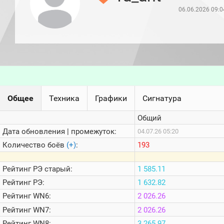
игроков
06.06.2026 09:0
(за
прошлый
месяц)
Топ
игроков
(за
последние
сессии)
Топ
Общее
Техника
Графики
Сигнатура
1000
Кланы
Общий
Статистика
стримеров
Дата обновления | промежуток:
04.07.26 05:20
Количество боёв
(+)
:
193
Информация
Рейтинг
РЭ старый:
1 585.11
Онлайн
Рейтинг
РЭ:
1 632.82
Цветовая
Рейтинг
WN6:
2 026.26
шкала
Рейтинг
WN7:
2 026.26
Рейтинг
WN8:
3 265.97