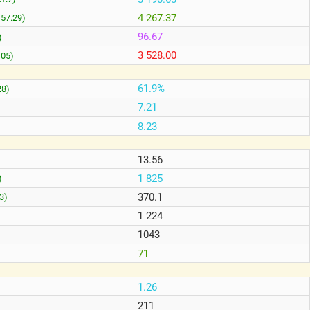
4 267.37
157.29)
96.67
)
3 528.00
105)
61.9%
28)
7.21
8.23
13.56
1 825
)
370.1
3)
1 224
1043
71
1.26
211