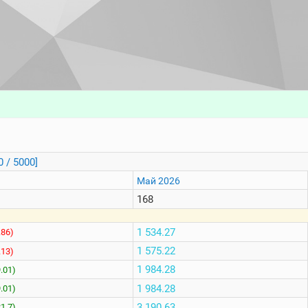
0 / 5000]
Май 2026
168
1 534.27
.86)
1 575.22
.13)
1 984.28
9.01)
1 984.28
9.01)
3 190.63
21.7)