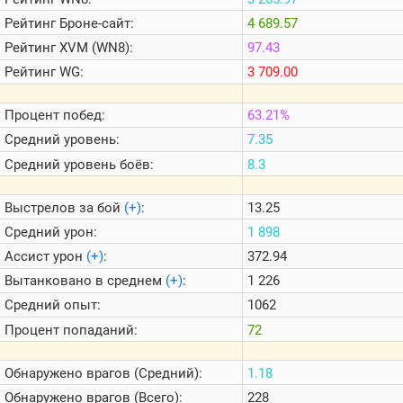
Теlegram
Рейтинг
Броне-сайт:
4 689.57
ВК
Рейтинг
XVM (WN8):
97.43
Портал
Рейтинг
WG:
3 709.00
Мира
Танков
Процент побед:
63.21%
Средний уровень:
7.35
Средний уровень боёв:
8.3
Выстрелов за бой
(+)
:
13.25
Средний урон:
1 898
Ассист урон
(+)
:
372.94
Вытанковано в среднем
(+)
:
1 226
Средний опыт:
1062
Процент попаданий:
72
Обнаружено врагов (Средний):
1.18
Обнаружено врагов (Всего):
228