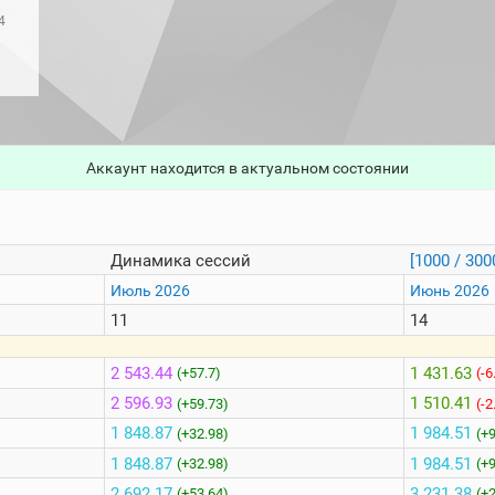
4
Аккаунт находится в актуальном состоянии
Динамика сессий
[1000 / 300
Июль 2026
Июнь 2026
11
14
2 543.44
1 431.63
(+57.7)
(-6
2 596.93
1 510.41
(+59.73)
(-2
1 848.87
1 984.51
(+32.98)
(+
1 848.87
1 984.51
(+32.98)
(+
2 692.17
3 231.38
(+53.64)
(+