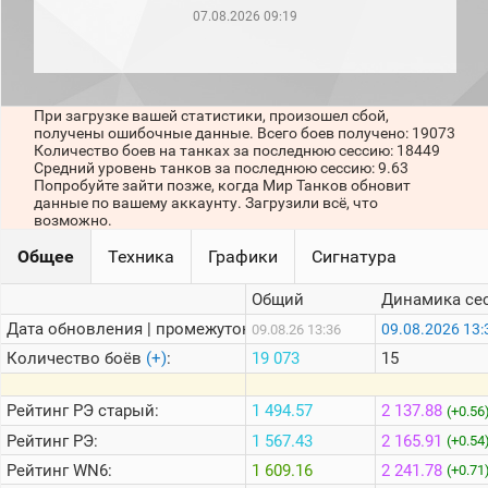
рейтинг
07.08.2026 09:19
Топ 1000
игроков
(за
прошлый
месяц)
При загрузке вашей статистики, произошел сбой,
получены ошибочные данные. Всего боев получено: 19073
Топ
Количество боев на танках за последнюю сессию: 18449
игроков
Средний уровень танков за последнюю сессию: 9.63
(за
Попробуйте зайти позже, когда Мир Танков обновит
последние
данные по вашему аккаунту. Загрузили всё, что
сессии)
возможно.
Топ
Общее
Техника
Графики
Сигнатура
1000
Кланы
Общий
Динамика се
Статистика
стримеров
Дата обновления | промежуток:
09.08.2026 13:
09.08.26 13:36
Количество боёв
(+)
:
19 073
15
Информация
Рейтинг
РЭ старый:
1 494.57
2 137.88
(+0.56
Онлайн
Рейтинг
РЭ:
1 567.43
2 165.91
(+0.54
Цветовая
Рейтинг
WN6:
1 609.16
2 241.78
(+0.71
шкала