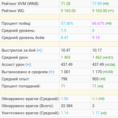
Рейтинг
XVM (WN8):
71.28
77.89
(+0)
Рейтинг
WG:
9 165.00
9 165.00
(+1)
Теlegram
ВК
Процент побед:
57.56%
66.67%
(+0)
Портал
Средний уровень:
7.5
8
Мира
Средний уровень боёв:
8.47
9.15
Танков
Выстрелов за бой
(+)
:
10.47
10.17
Средний урон:
1 403
1 462
(+0.01)
Ассист урон
(+)
:
437.49
437.49
(+0.06)
Вытанковано в среднем
(+)
:
1 001
1 170
(+0.03)
Средний опыт:
798
903
(+0)
Процент попаданий:
71
71
(+0)
Обнаружено врагов (Средний):
1.06
0.5
(+0)
Обнаружено врагов (Всего):
33 384
3
Уничтожено врагов (Средний):
1.14
1.17
(+0)