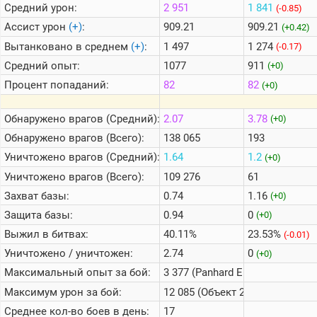
Средний урон:
2 951
1 841
(-0.85)
Ассист урон
(+)
:
909.21
909.21
(+0.42)
Вытанковано в среднем
(+)
:
1 497
1 274
(-0.17)
Средний опыт:
1077
911
(+0)
Процент попаданий:
82
82
(+0)
Обнаружено врагов (Средний):
2.07
3.78
(+0)
Обнаружено врагов (Всего):
138 065
193
Уничтожено врагов (Средний):
1.64
1.2
(+0)
Уничтожено врагов (Всего):
109 276
61
Захват базы:
0.74
1.16
(+0)
Защита базы:
0.94
0
(+0)
Выжил в битвах:
40.11%
23.53%
(-0.01)
Уничтожено / уничтожен:
2.74
0
(+0)
Максимальный опыт за бой:
3 377 (Panhard EBR 75 (FL 10))
Максимум урон за бой:
12 085 (Объект 260)
Среднее кол-во боев в день:
17