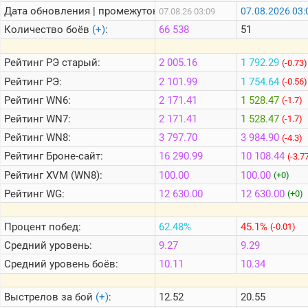
Дата обновления | промежуток:
07.08.2026 03:
07.08.26 03:09
Количество боёв
(+)
:
66 538
51
Теlegram
ВК
Рейтинг
РЭ старый:
2 005.16
1 792.29
(-0.73)
Портал
Рейтинг
РЭ:
2 101.99
1 754.64
(-0.56)
Мира
Рейтинг
WN6:
2 171.41
1 528.47
Танков
(-1.7)
Рейтинг
WN7:
2 171.41
1 528.47
(-1.7)
Рейтинг
WN8:
3 797.70
3 984.90
(-4.3)
Рейтинг
Броне-сайт:
16 290.99
10 108.44
(-3.7
Рейтинг
XVM (WN8):
100.00
100.00
(+0)
Рейтинг
WG:
12 630.00
12 630.00
(+0)
Процент побед:
62.48%
45.1%
(-0.01)
Средний уровень:
9.27
9.29
Средний уровень боёв:
10.11
10.34
Выстрелов за бой
(+)
:
12.52
20.55