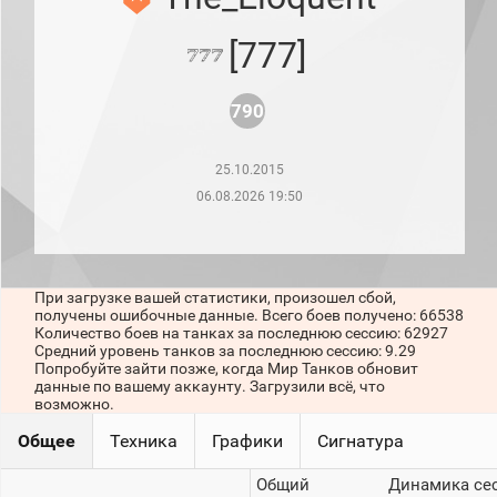
рейтинг
Топ 1000
[777]
игроков
(за
прошлый
месяц)
790
Топ
игроков
25.10.2015
(за
последние
06.08.2026 19:50
сессии)
Топ
1000
Кланы
При загрузке вашей статистики, произошел сбой,
Статистика
получены ошибочные данные. Всего боев получено: 66538
стримеров
Количество боев на танках за последнюю сессию: 62927
Средний уровень танков за последнюю сессию: 9.29
Попробуйте зайти позже, когда Мир Танков обновит
данные по вашему аккаунту. Загрузили всё, что
Информация
возможно.
Онлайн
Общее
Техника
Графики
Сигнатура
Цветовая
Общий
Динамика се
шкала