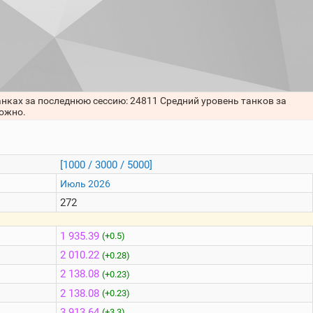
анках за последнюю сессию: 24811 Средний уровень танков за
можно.
[1000 / 3000 / 5000]
Июль 2026
272
1 935.39
(+0.5)
2 010.22
(+0.28)
2 138.08
(+0.23)
2 138.08
(+0.23)
3 913.64
(+3.3)