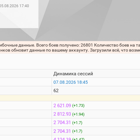
05.08.2026 17:40
ибочные данные. Всего боев получено: 26801 Количество боев на т
анков обновит данные по вашему аккаунту. Загрузили всё, что воз
Динамика сессий
07.08.2026 18:45
62
2 621.09
(+1.73)
2 812.93
(+1.94)
2 704.31
(+1.7)
2 704.31
(+1.7)
4 124.19
(+1.47)