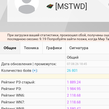
игроков
[MSTWD]
(за
прошлый
месяц)
Топ
игроков
(за
последние
При загрузке вашей статистики, произошел сбой, получены ош
сессии)
последнюю сессию: 9.19 Попробуйте зайти позже, когда Мир Т
Топ
Общее
Техника
Графики
Сигнатура
1000
Кланы
Общий
Статистика
стримеров
Дата обновления | промежуток:
07.08.26 18:45
Количество боёв
(+)
:
26 801
Информация
Рейтинг
РЭ старый:
1 889.24
Онлайн
Рейтинг
РЭ:
1 984.95
Цветовая
Рейтинг
WN6:
2 118.68
шкала
Рейтинг
WN7:
2 118.68
Рейтинг
WN8:
3 580.47