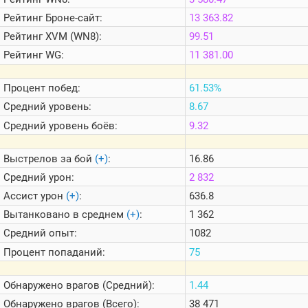
Теlegram
Рейтинг
Броне-сайт:
13 363.82
ВК
Рейтинг
XVM (WN8):
99.51
Портал
Рейтинг
WG:
11 381.00
Мира
Танков
Процент побед:
61.53%
Средний уровень:
8.67
Средний уровень боёв:
9.32
Выстрелов за бой
(+)
:
16.86
Средний урон:
2 832
Ассист урон
(+)
:
636.8
Вытанковано в среднем
(+)
:
1 362
Средний опыт:
1082
Процент попаданий:
75
Обнаружено врагов (Средний):
1.44
Обнаружено врагов (Всего):
38 471