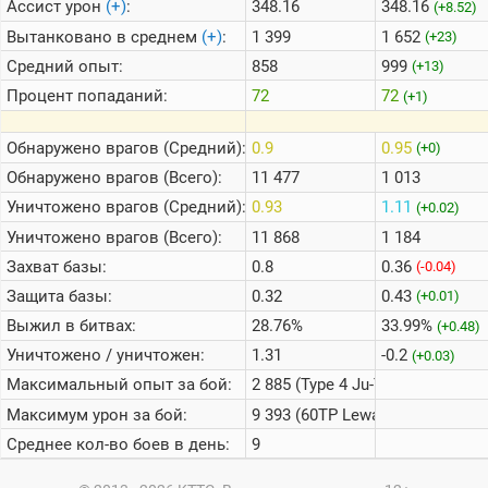
Ассист урон
(+)
:
348.16
348.16
(+8.52)
Вытанковано в среднем
(+)
:
1 399
1 652
(+23)
Средний опыт:
858
999
(+13)
Процент попаданий:
72
72
(+1)
Обнаружено врагов (Средний):
0.9
0.95
(+0)
Обнаружено врагов (Всего):
11 477
1 013
Уничтожено врагов (Средний):
0.93
1.11
(+0.02)
Уничтожено врагов (Всего):
11 868
1 184
Захват базы:
0.8
0.36
(-0.04)
Защита базы:
0.32
0.43
(+0.01)
Выжил в битвах:
28.76%
33.99%
(+0.48)
Уничтожено / уничтожен:
1.31
-0.2
(+0.03)
Максимальный опыт за бой:
2 885 (Type 4 Ju-To)
Максимум урон за бой:
9 393 (60TP Lewandowskiego)
Среднее кол-во боев в день:
9