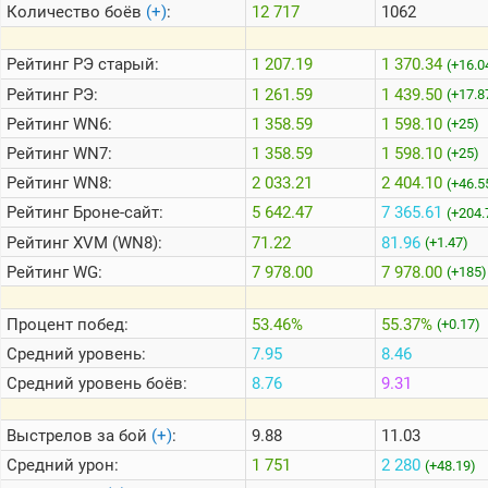
Количество боёв
(+)
:
12 717
1062
Теlegram
Рейтинг
РЭ старый:
1 207.19
1 370.34
(+16.0
ВК
Рейтинг
РЭ:
1 261.59
1 439.50
(+17.8
Рейтинг
WN6:
1 358.59
1 598.10
Портал
(+25)
Мира
Рейтинг
WN7:
1 358.59
1 598.10
(+25)
Танков
Рейтинг
WN8:
2 033.21
2 404.10
(+46.5
Рейтинг
Броне-сайт:
5 642.47
7 365.61
(+204.
Рейтинг
XVM (WN8):
71.22
81.96
(+1.47)
Рейтинг
WG:
7 978.00
7 978.00
(+185)
Процент побед:
53.46%
55.37%
(+0.17)
Средний уровень:
7.95
8.46
Средний уровень боёв:
8.76
9.31
Выстрелов за бой
(+)
:
9.88
11.03
Средний урон:
1 751
2 280
(+48.19)