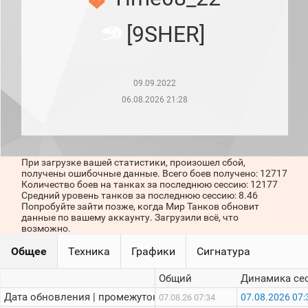
рейтинг
Топ 1000
[9SHER]
игроков
(за
прошлый
месяц)
09.09.2022
Топ
игроков
06.08.2026 21:28
(за
последние
сессии)
Топ
При загрузке вашей статистики, произошел сбой,
1000
получены ошибочные данные. Всего боев получено: 12717
Кланы
Количество боев на танках за последнюю сессию: 12177
Статистика
Средний уровень танков за последнюю сессию: 8.46
стримеров
Попробуйте зайти позже, когда Мир Танков обновит
данные по вашему аккаунту. Загрузили всё, что
возможно.
Информация
Общее
Техника
Графики
Сигнатура
Онлайн
Общий
Динамика се
Цветовая
Дата обновления | промежуток:
07.08.2026 07:
07.08.26 07:34
шкала