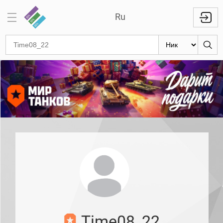
Ru
Отметки
на
стволах
Знаки
классности
Кланы
Топ
Топ по
танкам
Топ
1000
игроков
Международный
Time08_22