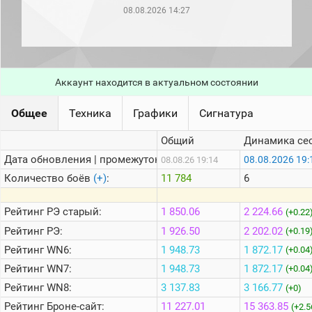
рейтинг
08.08.2026 14:27
Топ 1000
игроков
(за
прошлый
месяц)
Аккаунт находится в актуальном состоянии
Топ
игроков
(за
Общее
Техника
Графики
Сигнатура
последние
сессии)
Общий
Динамика се
Топ
Дата обновления | промежуток:
08.08.2026 19:
08.08.26 19:14
1000
Кланы
Количество боёв
(+)
:
11 784
6
Статистика
стримеров
Рейтинг
РЭ старый:
1 850.06
2 224.66
(+0.22
Рейтинг
РЭ:
1 926.50
2 202.02
(+0.19
Рейтинг
WN6:
1 948.73
1 872.17
Информация
(+0.04
Рейтинг
WN7:
1 948.73
1 872.17
(+0.04
Онлайн
Рейтинг
WN8:
3 137.83
3 166.77
(+0)
Цветовая
Рейтинг
Броне-сайт:
11 227.01
15 363.85
шкала
(+2.5