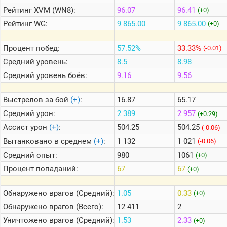
Рейтинг
XVM (WN8):
96.07
96.41
(+0)
Рейтинг
WG:
9 865.00
9 865.00
(+0)
Теlegram
ВК
Процент побед:
57.52%
33.33%
(-0.01)
Портал
Средний уровень:
8.5
8.98
Мира
Танков
Средний уровень боёв:
9.16
9.56
Выстрелов за бой
(+)
:
16.87
65.17
Средний урон:
2 389
2 957
(+0.29)
Ассист урон
(+)
:
504.25
504.25
(-0.06)
Вытанковано в среднем
(+)
:
1 132
1 021
(-0.06)
Средний опыт:
980
1061
(+0)
Процент попаданий:
67
67
(+0)
Обнаружено врагов (Средний):
1.05
0.33
(+0)
Обнаружено врагов (Всего):
12 411
2
Уничтожено врагов (Средний):
1.53
2.33
(+0)