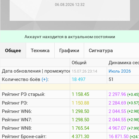
рейтинг
06.08.2026 12:32
Топ 1000
игроков
(за
прошлый
месяц)
Аккаунт находится в актуальном состоянии
Топ
игроков
(за
Общее
Техника
Графики
Сигнатура
последние
сессии)
Общий
Динамика се
Топ
Дата обновления | промежуток:
Июль 2026
15.07.26 23:14
1000
Кланы
Количество боёв
(+)
:
18 497
51
Статистика
стримеров
Рейтинг
РЭ старый:
1 158.45
2 297.96
(+3.45
Рейтинг
РЭ:
1 150.88
2 284.69
(+3.57
Рейтинг
WN6:
1 298.50
2 044.55
Информация
(+2.98
Рейтинг
WN7:
1 298.50
2 044.55
(+2.98
Онлайн
Рейтинг
WN8:
1 765.54
4 967.07
(+7.99
Цветовая
Рейтинг
Броне-сайт:
4 371.30
16 871.50
шкала
(+24.