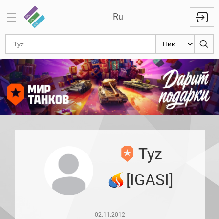
Ru
Отметки
на
стволах
Знаки
классности
Кланы
Топ
Tyz
Топ по
танкам
[IGASI]
Топ
1000
игроков
Международный
02.11.2012