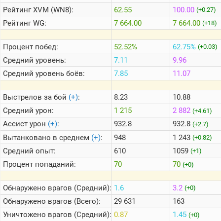
Рейтинг
XVM (WN8):
62.55
100.00
(+0.27)
Рейтинг
WG:
7 664.00
7 664.00
(+18)
Теlegram
ВК
Процент побед:
52.52%
62.75%
(+0.03)
Портал
Средний уровень:
7.11
9.96
Мира
Танков
Средний уровень боёв:
7.85
11.07
Выстрелов за бой
(+)
:
8.23
10.88
Средний урон:
1 215
2 882
(+4.61)
Ассист урон
(+)
:
932.8
932.8
(+2.7)
Вытанковано в среднем
(+)
:
948
1 243
(+0.82)
Средний опыт:
610
1059
(+1)
Процент попаданий:
70
70
(+0)
Обнаружено врагов (Средний):
1.6
3.2
(+0)
Обнаружено врагов (Всего):
29 631
163
Уничтожено врагов (Средний):
0.87
1.45
(+0)