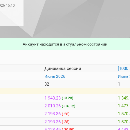
026 15:10
Аккаунт находится в актуальном состоянии
Динамика сессий
[1000 
Июль 2026
Июнь 
32
1
1 943.23
1 349
(+3.28)
2 010.26
1 477
(+16.12)
2 193.36
1 570
(-28)
2 193.36
1 570
(-28)
5 123.49
4 442
(-30.59)