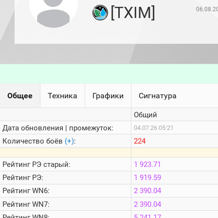
игроков
[TXIM]
06.08.2
(за
прошлый
месяц)
Топ
игроков
(за
последние
сессии)
Топ
Общее
Техника
Графики
Сигнатура
1000
Кланы
Общий
Статистика
стримеров
Дата обновления | промежуток:
04.07.26 05:21
Количество боёв
(+)
:
224
Информация
Рейтинг
РЭ старый:
1 923.71
Онлайн
Рейтинг
РЭ:
1 919.59
Цветовая
Рейтинг
WN6:
2 390.04
шкала
Рейтинг
WN7:
2 390.04
Рейтинг
WN8:
5 241.17