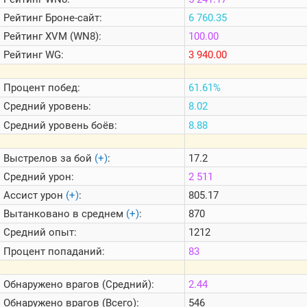
Теlegram
Рейтинг
Броне-сайт:
6 760.35
ВК
Рейтинг
XVM (WN8):
100.00
Портал
Рейтинг
WG:
3 940.00
Мира
Танков
Процент побед:
61.61%
Средний уровень:
8.02
Средний уровень боёв:
8.88
Выстрелов за бой
(+)
:
17.2
Средний урон:
2 511
Ассист урон
(+)
:
805.17
Вытанковано в среднем
(+)
:
870
Средний опыт:
1212
Процент попаданий:
83
Обнаружено врагов (Средний):
2.44
Обнаружено врагов (Всего):
546