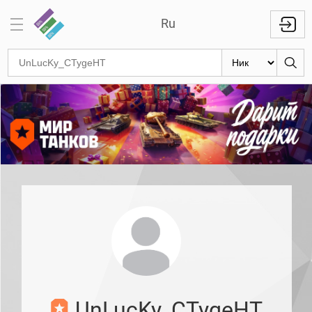
Ru
Отметки
на
стволах
Знаки
классности
Кланы
Топ
Топ по
танкам
Топ
1000
игроков
Международный
UnLucKy_CTygeHT