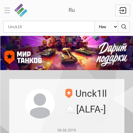
Ru
Отметки
на
стволах
Знаки
классности
Кланы
Топ
Unck1ll
Топ по
танкам
[ALFA-]
Топ
1000
игроков
Международный
06.06.2019