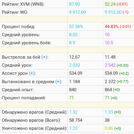
Рейтинг
XVM (WN8):
87.90
52.24
(-0.01)
Рейтинг
WG:
9 912.00
9 912.00
(-1)
Теlegram
ВК
Процент побед:
57.36%
44.83%
(-0.01)
Портал
Средний уровень:
8.02
10
Мира
Средний уровень боёв:
8.9
10.5
Танков
Выстрелов за бой
(+)
:
12.67
11.48
Средний урон:
2 033
2 542
(+0.33)
Ассист урон
(+)
:
534.09
534.09
(+0.2)
Вытанковано в среднем
(+)
:
1 184
2 372
(+0.77)
Средний опыт:
840
864
(+0)
Процент попаданий:
71
71
(+0)
Обнаружено врагов (Средний):
1.32
1.31
(+0)
Обнаружено врагов (Всего):
58 754
38
Уничтожено врагов (Средний):
1.23
0.86
(+0)