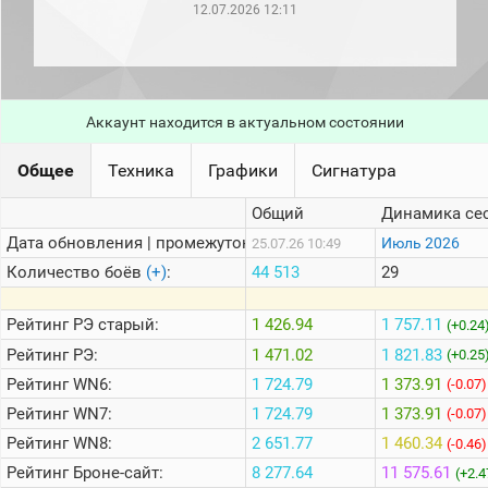
рейтинг
12.07.2026 12:11
Топ 1000
игроков
(за
прошлый
месяц)
Аккаунт находится в актуальном состоянии
Топ
игроков
Общее
Техника
Графики
Сигнатура
(за
последние
сессии)
Общий
Динамика се
Топ
Дата обновления | промежуток:
Июль 2026
25.07.26 10:49
1000
Количество боёв
(+)
:
44 513
29
Кланы
Статистика
Рейтинг
РЭ старый:
1 426.94
1 757.11
(+0.24
стримеров
Рейтинг
РЭ:
1 471.02
1 821.83
(+0.25
Рейтинг
WN6:
1 724.79
1 373.91
(-0.07)
Информация
Рейтинг
WN7:
1 724.79
1 373.91
(-0.07)
Онлайн
Рейтинг
WN8:
2 651.77
1 460.34
(-0.46)
Цветовая
Рейтинг
Броне-сайт:
8 277.64
11 575.61
(+2.4
шкала