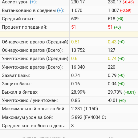
Ассист урон
(+)
:
230.17
230.17
(-0.46)
Вытанковано в среднем
(+)
:
1 070
1 007
(-0.69)
Средний опыт:
609
618
(+0)
Процент попаданий:
51
51
(+0)
Обнаружено врагов (Средний):
0.51
0.43
(+0)
Обнаружено врагов (Всего):
13 752
127
Уничтожено врагов (Средний):
0.6
0.74
(+0)
Уничтожено врагов (Всего):
16 340
220
Захват базы:
0.74
0.79
(+0)
Защита базы:
0.16
0.04
(+0)
Выжил в битвах:
28.99%
29.73%
(+0.01)
Уничтожено / уничтожен:
0.85
-0.01
(+0)
Максимальный опыт за бой:
2 331 (Т-150)
Максимум урон за бой:
5 892 (FV4004 Conway)
Среднее кол-во боев в день:
8