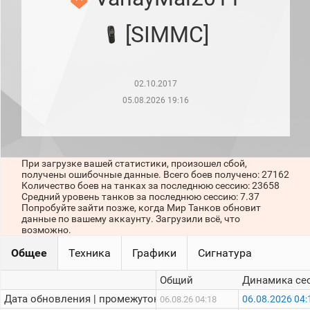
рейтинг
Топ 1000
[SIMMC]
игроков
(за
прошлый
месяц)
02.10.2017
Топ
игроков
05.08.2026 19:16
(за
последние
сессии)
Топ
При загрузке вашей статистики, произошел сбой,
1000
получены ошибочные данные. Всего боев получено: 27162
Кланы
Количество боев на танках за последнюю сессию: 23658
Статистика
Средний уровень танков за последнюю сессию: 7.37
стримеров
Попробуйте зайти позже, когда Мир Танков обновит
данные по вашему аккаунту. Загрузили всё, что
возможно.
Информация
Общее
Техника
Графики
Сигнатура
Онлайн
Общий
Динамика се
Цветовая
Дата обновления | промежуток:
06.08.2026 04:
06.08.26 04:18
шкала