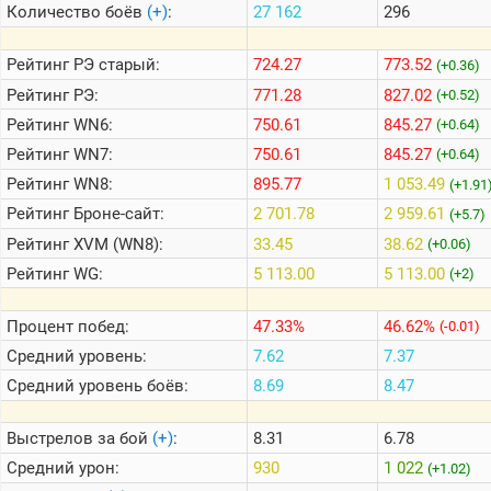
Количество боёв
(+)
:
27 162
296
Теlegram
Рейтинг
РЭ старый:
724.27
773.52
(+0.36)
ВК
Рейтинг
РЭ:
771.28
827.02
(+0.52)
Рейтинг
WN6:
750.61
845.27
Портал
(+0.64)
Мира
Рейтинг
WN7:
750.61
845.27
(+0.64)
Танков
Рейтинг
WN8:
895.77
1 053.49
(+1.91
Рейтинг
Броне-сайт:
2 701.78
2 959.61
(+5.7)
Рейтинг
XVM (WN8):
33.45
38.62
(+0.06)
Рейтинг
WG:
5 113.00
5 113.00
(+2)
Процент побед:
47.33%
46.62%
(-0.01)
Средний уровень:
7.62
7.37
Средний уровень боёв:
8.69
8.47
Выстрелов за бой
(+)
:
8.31
6.78
Средний урон:
930
1 022
(+1.02)