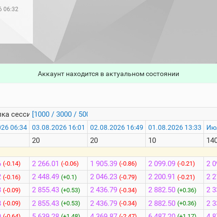
6 06:32
Аккаунт находится в актуальном состоянии
ка сессий
[1000 / 3000 / 5000]
026 06:34
03.08.2026 16:01
02.08.2026 16:49
01.08.2026 13:33
Ию
20
20
10
14
6
2 266.01
1 905.39
2 099.09
2 0
(-0.14)
(-0.06)
(-0.86)
(-0.21)
2
2 448.49
2 046.23
2 200.91
2 2
(-0.16)
(+0.1)
(-0.79)
(-0.21)
8
2 855.43
2 436.79
2 882.50
2 3
(-0.09)
(+0.53)
(-0.34)
(+0.36)
8
2 855.43
2 436.79
2 882.50
2 3
(-0.09)
(+0.53)
(-0.34)
(+0.36)
9
5 639.28
4 369.87
6 487.20
4 8
(-0.64)
(+1.48)
(-2.47)
(+1.17)