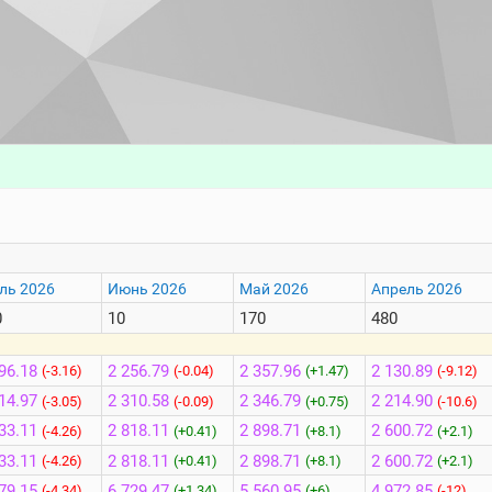
ль 2026
Июнь 2026
Май 2026
Апрель 2026
0
10
170
480
96.18
2 256.79
2 357.96
2 130.89
(-3.16)
(-0.04)
(+1.47)
(-9.12)
14.97
2 310.58
2 346.79
2 214.90
(-3.05)
(-0.09)
(+0.75)
(-10.6)
33.11
2 818.11
2 898.71
2 600.72
(-4.26)
(+0.41)
(+8.1)
(+2.1)
33.11
2 818.11
2 898.71
2 600.72
(-4.26)
(+0.41)
(+8.1)
(+2.1)
79.15
6 729.47
5 560.95
4 972.85
(-4.34)
(+1.34)
(+6)
(-12)