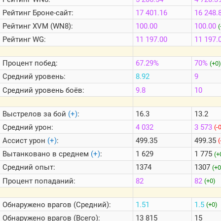
Теlegram
Рейтинг
Броне-сайт:
17 401.16
16 248.
ВК
Рейтинг
XVM (WN8):
100.00
100.00
(
Портал
Рейтинг
WG:
11 197.00
11 197.
Мира
Танков
Процент побед:
67.29%
70%
(+0)
Средний уровень:
8.92
9
Средний уровень боёв:
9.8
10
Выстрелов за бой
(+)
:
16.3
13.2
Средний урон:
4 032
3 573
(-
Ассист урон
(+)
:
499.35
499.35
(
Вытанковано в среднем
(+)
:
1 629
1 775
(+
Средний опыт:
1374
1307
(+0
Процент попаданий:
82
82
(+0)
Обнаружено врагов (Средний):
1.51
1.5
(+0)
Обнаружено врагов (Всего):
13 815
15