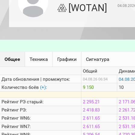
игроков
[WOTAN]
04.08.202
(за
прошлый
месяц)
Топ
игроков
(за
последние
сессии)
Топ
Общее
Техника
Графики
Сигнатура
1000
Кланы
Общий
Динами
Статистика
стримеров
Дата обновления | промежуток:
04.08.2
04.08.26 06:34
Количество боёв
(+)
:
9 150
10
Информация
Рейтинг
РЭ старый:
2 295.21
2 171.0
Онлайн
Рейтинг
РЭ:
2 418.83
2 261.7
Цветовая
Рейтинг
WN6:
2 611.65
2 531.1
шкала
Рейтинг
WN7:
2 611.65
2 531.1
Рейтинг
WN8:
5 206.54
4 720.3