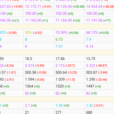
637.65
15 173.71
15 139.45
14 554.34
(-14.99)
(-0.41)
(+20.68)
(-48.28
.00
100.00
100.00
100.00
(+0)
(+0)
(+0)
(+0)
186.00
11 165.00
11 164.00
11 141.00
(+21)
(+1)
(+23)
(+77)
.43%
50%
70.59%
68.13%
(-0.09)
(-0.02)
(+0.06)
(+0.05)
8
8
6.73
7.9
4
9
7.97
9.14
59
18.5
17.86
13.75
505
3 514
2 715
3 222
(-8.24)
(-0.59)
(-25.7)
(-48.87)
9.57
500.58
500.64
503.87
(-1.01)
(-0.06)
(-3.23)
(-5.84)
443
1 594
1 039
1 290
(-2.91)
(-0.04)
(-11.5)
(-20.46)
68
1564
1520
1447
(+0)
(+0)
(+3)
(+4)
82
82
82
(+0)
(+0)
(+0)
(+0)
31
2.1
1.59
1.42
(+0)
(+0)
(+0)
(-0.01)
4
21
271
680