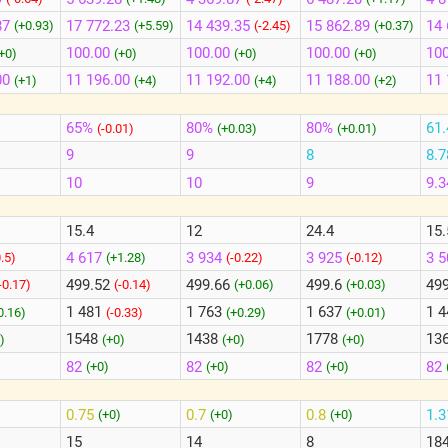
87
17 772.23
14 439.35
15 862.89
14 
(+0.93)
(+5.59)
(-2.45)
(+0.37)
100.00
100.00
100.00
100
+0)
(+0)
(+0)
(+0)
00
11 196.00
11 192.00
11 188.00
11 
(+1)
(+4)
(+4)
(+2)
65%
80%
80%
61
(-0.01)
(+0.03)
(+0.01)
9
9
8
8.7
10
10
9
9.3
15.4
12
24.4
15.
4 617
3 934
3 925
3 
0.5)
(+1.28)
(-0.22)
(-0.12)
499.52
499.66
499.6
49
-0.17)
(-0.14)
(+0.06)
(+0.03)
1 481
1 763
1 637
1 
0.16)
(-0.33)
(+0.29)
(+0.01)
1548
1438
1778
13
)
(+0)
(+0)
(+0)
82
82
82
82
(+0)
(+0)
(+0)
0.75
0.7
0.8
1.
(+0)
(+0)
(+0)
15
14
8
18