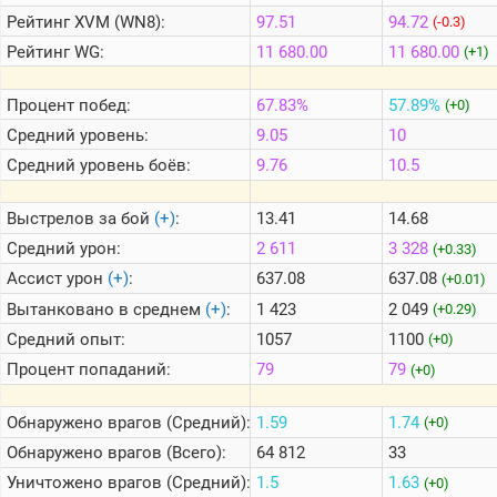
Рейтинг
XVM (WN8):
97.51
94.72
(-0.3)
Рейтинг
WG:
11 680.00
11 680.00
(+1)
Теlegram
ВК
Процент побед:
67.83%
57.89%
(+0)
Портал
Средний уровень:
9.05
10
Мира
Танков
Средний уровень боёв:
9.76
10.5
Выстрелов за бой
(+)
:
13.41
14.68
Средний урон:
2 611
3 328
(+0.33)
Ассист урон
(+)
:
637.08
637.08
(+0.01)
Вытанковано в среднем
(+)
:
1 423
2 049
(+0.29)
Средний опыт:
1057
1100
(+0)
Процент попаданий:
79
79
(+0)
Обнаружено врагов (Средний):
1.59
1.74
(+0)
Обнаружено врагов (Всего):
64 812
33
Уничтожено врагов (Средний):
1.5
1.63
(+0)