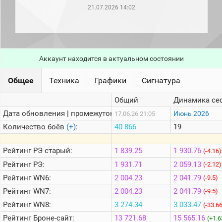
рейтинг
21.07.2026 14:02
Топ 1000
игроков
(за
прошлый
месяц)
Аккаунт находится в актуальном состоянии
Топ
игроков
(за
Общее
Техника
Графики
Сигнатура
последние
сессии)
Общий
Динамика се
Топ
Дата обновления | промежуток:
Июнь 2026
17.06.26 21:05
1000
Кланы
Количество боёв
(+)
:
40 866
19
Статистика
стримеров
Рейтинг
РЭ старый:
1 839.25
1 930.76
(-4.16)
Рейтинг
РЭ:
1 931.71
2 059.13
(-2.12)
Рейтинг
WN6:
2 004.23
2 041.79
Информация
(-9.5)
Рейтинг
WN7:
2 004.23
2 041.79
(-9.5)
Онлайн
Рейтинг
WN8:
3 274.34
3 033.47
(-33.6
Цветовая
Рейтинг
Броне-сайт:
13 721.68
15 565.16
шкала
(+1.6