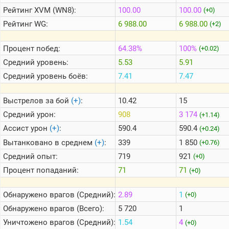
Рейтинг
XVM (WN8):
100.00
100.00
(+0)
Рейтинг
WG:
6 988.00
6 988.00
(+2)
Теlegram
ВК
Процент побед:
64.38%
100%
(+0.02)
Портал
Средний уровень:
5.53
5.91
Мира
Танков
Средний уровень боёв:
7.41
7.47
Выстрелов за бой
(+)
:
10.42
15
Средний урон:
908
3 174
(+1.14)
Ассист урон
(+)
:
590.4
590.4
(+0.24)
Вытанковано в среднем
(+)
:
339
1 850
(+0.76)
Средний опыт:
719
921
(+0)
Процент попаданий:
71
71
(+0)
Обнаружено врагов (Средний):
2.89
1
(+0)
Обнаружено врагов (Всего):
5 720
1
Уничтожено врагов (Средний):
1.54
4
(+0)