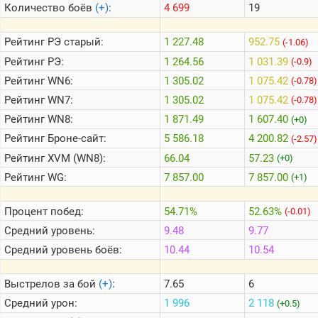
Количество боёв
(+)
:
4 699
19
Теlegram
Рейтинг
РЭ старый:
1 227.48
952.75
(-1.06)
ВК
Рейтинг
РЭ:
1 264.56
1 031.39
(-0.9)
Рейтинг
WN6:
1 305.02
1 075.42
Портал
(-0.78)
Мира
Рейтинг
WN7:
1 305.02
1 075.42
(-0.78)
Танков
Рейтинг
WN8:
1 871.49
1 607.40
(+0)
Рейтинг
Броне-сайт:
5 586.18
4 200.82
(-2.57)
Рейтинг
XVM (WN8):
66.04
57.23
(+0)
Рейтинг
WG:
7 857.00
7 857.00
(+1)
Процент побед:
54.71%
52.63%
(-0.01)
Средний уровень:
9.48
9.77
Средний уровень боёв:
10.44
10.54
Выстрелов за бой
(+)
:
7.65
6
Средний урон:
1 996
2 118
(+0.5)