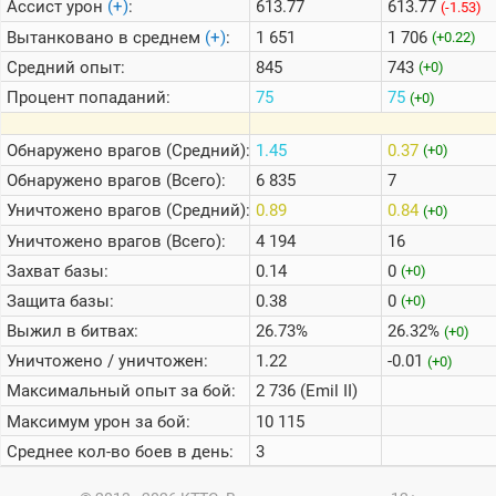
Ассист урон
(+)
:
613.77
613.77
(-1.53)
Вытанковано в среднем
(+)
:
1 651
1 706
(+0.22)
Средний опыт:
845
743
(+0)
Процент попаданий:
75
75
(+0)
Обнаружено врагов (Средний):
1.45
0.37
(+0)
Обнаружено врагов (Всего):
6 835
7
Уничтожено врагов (Средний):
0.89
0.84
(+0)
Уничтожено врагов (Всего):
4 194
16
Захват базы:
0.14
0
(+0)
Защита базы:
0.38
0
(+0)
Выжил в битвах:
26.73%
26.32%
(+0)
Уничтожено / уничтожен:
1.22
-0.01
(+0)
Максимальный опыт за бой:
2 736 (Emil II)
Максимум урон за бой:
10 115
Среднее кол-во боев в день:
3