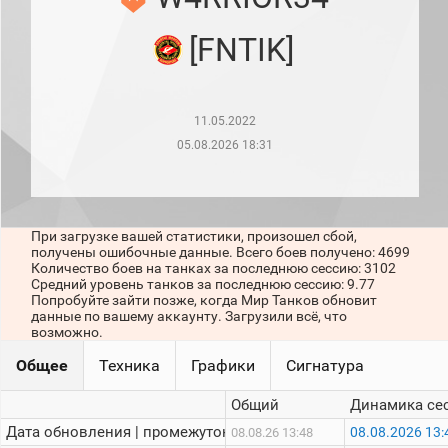
рейтинг
Топ 1000
[FNTIK]
игроков
(за
прошлый
месяц)
11.05.2022
Топ
игроков
05.08.2026 18:31
(за
последние
сессии)
Топ
При загрузке вашей статистики, произошел сбой,
1000
получены ошибочные данные. Всего боев получено: 4699
Кланы
Количество боев на танках за последнюю сессию: 3102
Статистика
Средний уровень танков за последнюю сессию: 9.77
стримеров
Попробуйте зайти позже, когда Мир Танков обновит
данные по вашему аккаунту. Загрузили всё, что
возможно.
Информация
Общее
Техника
Графики
Сигнатура
Онлайн
Общий
Динамика се
Цветовая
Дата обновления | промежуток:
08.08.2026 13:
08.08.26 13:48
шкала