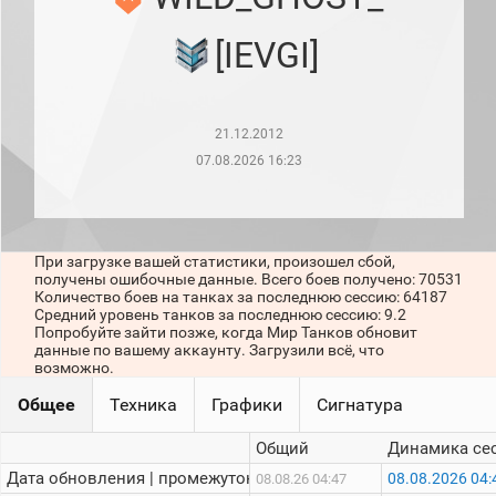
рейтинг
Топ 1000
[IEVGI]
игроков
(за
прошлый
месяц)
21.12.2012
Топ
игроков
07.08.2026 16:23
(за
последние
сессии)
Топ
При загрузке вашей статистики, произошел сбой,
1000
получены ошибочные данные. Всего боев получено: 70531
Кланы
Количество боев на танках за последнюю сессию: 64187
Статистика
Средний уровень танков за последнюю сессию: 9.2
стримеров
Попробуйте зайти позже, когда Мир Танков обновит
данные по вашему аккаунту. Загрузили всё, что
возможно.
Информация
Общее
Техника
Графики
Сигнатура
Онлайн
Общий
Динамика се
Цветовая
Дата обновления | промежуток:
08.08.2026 04:
08.08.26 04:47
шкала