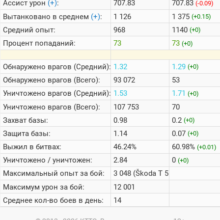
Ассист урон
(+)
:
707.83
707.83
(-0.09)
Вытанковано в среднем
(+)
:
1 126
1 375
(+0.15)
Средний опыт:
968
1140
(+0)
Процент попаданий:
73
73
(+0)
Обнаружено врагов (Средний):
1.32
1.29
(+0)
Обнаружено врагов (Всего):
93 072
53
Уничтожено врагов (Средний):
1.53
1.71
(+0)
Уничтожено врагов (Всего):
107 753
70
Захват базы:
0.98
0.2
(+0)
Защита базы:
1.14
0.07
(+0)
Выжил в битвах:
46.24%
60.98%
(+0.01)
Уничтожено / уничтожен:
2.84
0
(+0)
Максимальный опыт за бой:
3 048 (Škoda T 56)
Максимум урон за бой:
12 001
Среднее кол-во боев в день:
14