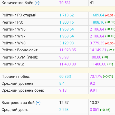
Количество боёв
(+)
:
70 531
41
Теlegram
Рейтинг
РЭ старый:
1 713.62
1 689.84
(-0.01)
ВК
Рейтинг
РЭ:
1 800.16
1 808.16
(+0.03
Рейтинг
WN6:
1 968.64
2 106.84
Портал
(+0.13
Мира
Рейтинг
WN7:
1 968.64
2 106.84
(+0.13
Танков
Рейтинг
WN8:
3 129.93
3 779.35
(-0.06)
Рейтинг
Броне-сайт:
11 928.85
14 149.31
(+2.1
Рейтинг
XVM (WN8):
95.98
100.00
(+0)
Рейтинг
WG:
11 400.00
11 400.00
(+1)
Процент побед:
60.85%
73.17%
(+0.01)
Средний уровень:
8.4
9.2
Средний уровень боёв:
9.18
9.91
Выстрелов за бой
(+)
:
12.57
13.37
Средний урон:
2 253
3 051
(+0.46)