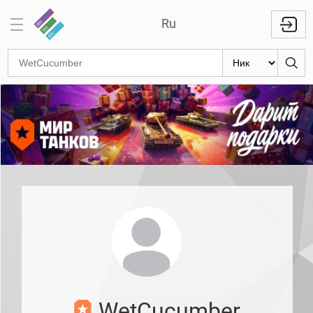
Ru
Отметки
на
стволах
Знаки
классности
Кланы
Топ
Топ по
танкам
Топ
1000
игроков
Международный
WetCucumber