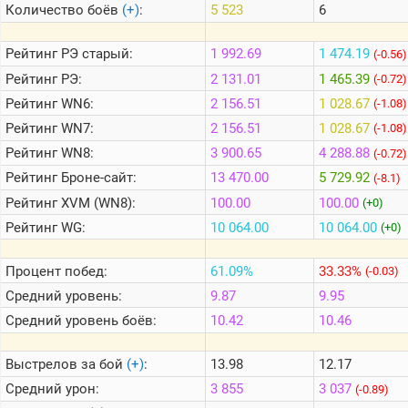
Количество боёв
(+)
:
5 523
6
Теlegram
Рейтинг
РЭ старый:
1 992.69
1 474.19
(-0.56)
ВК
Рейтинг
РЭ:
2 131.01
1 465.39
(-0.72)
Рейтинг
WN6:
2 156.51
1 028.67
Портал
(-1.08)
Мира
Рейтинг
WN7:
2 156.51
1 028.67
(-1.08)
Танков
Рейтинг
WN8:
3 900.65
4 288.88
(-0.72)
Рейтинг
Броне-сайт:
13 470.00
5 729.92
(-8.1)
Рейтинг
XVM (WN8):
100.00
100.00
(+0)
Рейтинг
WG:
10 064.00
10 064.00
(+0)
Процент побед:
61.09%
33.33%
(-0.03)
Средний уровень:
9.87
9.95
Средний уровень боёв:
10.42
10.46
Выстрелов за бой
(+)
:
13.98
12.17
Средний урон:
3 855
3 037
(-0.89)