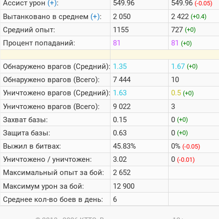
Ассист урон
(+)
:
549.96
549.96
(-0.05)
Вытанковано в среднем
(+)
:
2 050
2 422
(+0.4)
Средний опыт:
1155
727
(+0)
Процент попаданий:
81
81
(+0)
Обнаружено врагов (Средний):
1.35
1.67
(+0)
Обнаружено врагов (Всего):
7 444
10
Уничтожено врагов (Средний):
1.63
0.5
(+0)
Уничтожено врагов (Всего):
9 022
3
Захват базы:
0.15
0
(+0)
Защита базы:
0.63
0
(+0)
Выжил в битвах:
45.83%
0%
(-0.05)
Уничтожено / уничтожен:
3.02
0
(-0.01)
Максимальный опыт за бой:
2 652
Максимум урон за бой:
12 900
Среднее кол-во боев в день:
6