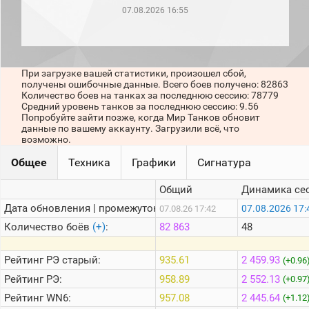
рейтинг
07.08.2026 16:55
Топ 1000
игроков
(за
прошлый
месяц)
При загрузке вашей статистики, произошел сбой,
получены ошибочные данные. Всего боев получено: 82863
Топ
Количество боев на танках за последнюю сессию: 78779
игроков
Средний уровень танков за последнюю сессию: 9.56
(за
Попробуйте зайти позже, когда Мир Танков обновит
последние
данные по вашему аккаунту. Загрузили всё, что
сессии)
возможно.
Топ
Общее
Техника
Графики
Сигнатура
1000
Кланы
Общий
Динамика се
Статистика
стримеров
Дата обновления | промежуток:
07.08.2026 17:
07.08.26 17:42
Количество боёв
(+)
:
82 863
48
Информация
Рейтинг
РЭ старый:
935.61
2 459.93
(+0.96
Онлайн
Рейтинг
РЭ:
958.89
2 552.13
(+0.97
Цветовая
Рейтинг
WN6:
957.08
2 445.64
(+1.12
шкала