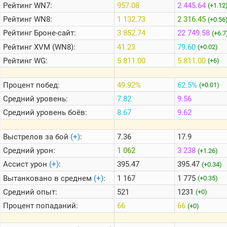
Рейтинг
WN7:
957.08
2 445.64
(+1.12
Рейтинг
WN8:
1 132.73
2 316.45
(+0.56
Теlegram
Рейтинг
Броне-сайт:
3 852.74
22 749.58
(+6.7
ВК
Рейтинг
XVM (WN8):
41.23
79.60
(+0.02)
Портал
Рейтинг
WG:
5 811.00
5 811.00
(+6)
Мира
Танков
Процент побед:
49.92%
62.5%
(+0.01)
Средний уровень:
7.82
9.56
Средний уровень боёв:
8.67
9.62
Выстрелов за бой
(+)
:
7.36
17.9
Средний урон:
1 062
3 238
(+1.26)
Ассист урон
(+)
:
395.47
395.47
(+0.34)
Вытанковано в среднем
(+)
:
1 167
1 775
(+0.35)
Средний опыт:
521
1231
(+0)
Процент попаданий:
66
66
(+0)