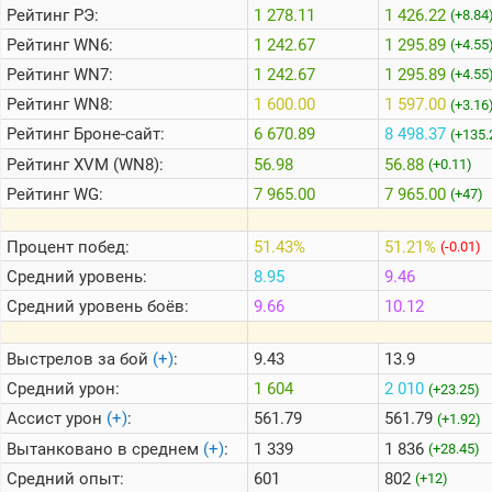
Рейтинг
РЭ:
1 278.11
1 426.22
(+8.84
Рейтинг
WN6:
1 242.67
1 295.89
(+4.55
Теlegram
Рейтинг
WN7:
1 242.67
1 295.89
(+4.55
ВК
Рейтинг
WN8:
1 600.00
1 597.00
(+3.16
Портал
Рейтинг
Броне-сайт:
6 670.89
8 498.37
(+135.
Мира
Танков
Рейтинг
XVM (WN8):
56.98
56.88
(+0.11)
Рейтинг
WG:
7 965.00
7 965.00
(+47)
Процент побед:
51.43%
51.21%
(-0.01)
Средний уровень:
8.95
9.46
Средний уровень боёв:
9.66
10.12
Выстрелов за бой
(+)
:
9.43
13.9
Средний урон:
1 604
2 010
(+23.25)
Ассист урон
(+)
:
561.79
561.79
(+1.92)
Вытанковано в среднем
(+)
:
1 339
1 836
(+28.45)
Средний опыт:
601
802
(+12)