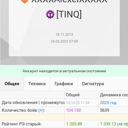
рейтинг
Топ 1000
[TINQ]
игроков
(за
прошлый
месяц)
18.11.2013
Топ
игроков
24.05.2025 07:09
(за
последние
сессии)
Топ
1000
Аккаунт находится в актуальном состоянии
Кланы
Статистика
Общее
Техника
Графики
Сигнатура
стримеров
Общий
Динамика се
Дата обновления | промежуток:
Информация
2025 год
13.10.25 11:54
Количество боёв
(+)
:
104 150
5639
Онлайн
Цветовая
Рейтинг
РЭ старый:
1 205.88
1 339.13
(+8.18
шкала